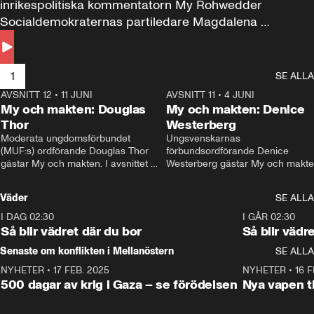
inrikespolitiska kommentatorn My Rohwedder 
Socialdemokraternas partiledare Magdalena 
Andersson till svars.
1
SE ALLA
AVSNITT 12
•
11 JUNI
26:27
AVSNITT 11
•
4 JUNI
2
My och makten: Douglas
My och makten: Denice
Thor
Westerberg
Moderata ungdomsförbundet 
Ungsvenskarnas 
(MUF:s) ordförande Douglas Thor 
förbundsordförande Denice 
gästar My och makten. I avsnittet 
Westerberg gästar My och makten.
diskuteras tonårsutvisningarna och 
avsnittet diskuteras migrationsfrå
hur Moderaterna ska locka väljare till 
och hur SD ska locka kvinnliga 
Väder
SE ALLA
valet i höst. 
väljare. 
I DAG 02:30
1:06
I GÅR 02:30
Så blir vädret där du bor
Så blir vädr
Senaste om konflikten i Mellanöstern
SE ALLA
NYHETER
•
17 FEB. 2025
0:45
NYHETER
•
16 F
500 dagar av krig i Gaza – se förödelsen
Nya vapen ti