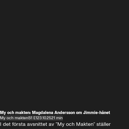
My och makten: Magdalena Andersson om Jimmie-hånet
My och makten
S1 E1
23.10.25
21 min
I det första avsnittet av ”My och Makten” ställer 