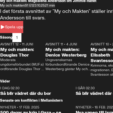
My och makten: Magdalena Andersson om Jimmie-hånet
My och makten
S1 E1
23.10.25
21 min
I det första avsnittet av ”My och Makten” ställe
Andersson till svars.
Spela upp
1
Säsong
AVSNITT 12
•
11 JUNI
26:27
AVSNITT 11
•
4 JUNI
23:40
AVSNITT 10
•
My och makten:
My och makten:
My och ma
Douglas Thor
Denice Westerberg
Elisabeth
Moderata 
Ungsvenskarnas 
Svantess
ungdomsförbundet (MUF:s) 
förbundsordförande Denice 
Kvinnorna, ek
ordförande Douglas Thor 
Westerberg gästar My och 
migrationen. E
gästar My och makten. I 
makten. I avsnittet 
Svantesson stäl
avsnittet diskuteras 
diskuteras migrationsfrågan 
när finansmini
Väder
tonårsutvisningarna och hur 
och hur SD ska locka 
Moderaterna ska locka 
kvinnliga väljare. 
I DAG 02:30
1:06
I GÅR 02:30
väljare till valet i höst. 
Så blir vädret där du bor
Så blir vädret där
Senaste om konflikten i Mellanöstern
NYHETER
•
17 FEB. 2025
0:45
NYHETER
•
16 FEB. 20
500 dagar av krig i Gaza – se
Nya vapen till Isr