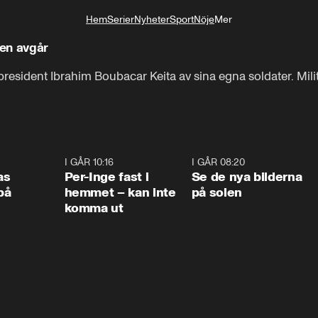
Hem
Serier
Nyheter
Sport
Nöje
Mer
Livsstil
ten avgår
resident Ibrahim Boubacar Keita av sina egna soldater. Milit
0:45
I GÅR 10:16
1:26
I GÅR 08:20
0:3
as
Per-Inge fast i
Se de nya bilderna
på
hemmet – kan inte
på solen
komma ut