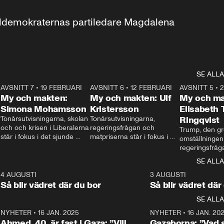
aldemokraternas partiledare Magdalena 
SE ALLA
7
AVSNITT 7
•
19 FEBRUARI
24:30
AVSNITT 6
•
12 FEBRUARI
27:30
AVSNITT 5
•
My och makten:
My och makten: Ulf
My och ma
Simona Mohamsson
Kristersson
Elisabeth
 
Tonårsutvisningarna, skolan 
Tonårsutvisningarna, 
Ringqvist
och och krisen i Liberalerna 
regeringsfrågan och 
Trump, den gr
står i fokus i det sjunde 
matpriserna står i fokus i 
omställningen
avsnittet av ”My och 
det sjätte avsnittet av ”My 
regeringsfråga
makten”. Se när 
och makten”. Se när 
centrum i det 
SE ALLA
Aftonbladets inrikespolitiska 
Aftonbladets inrikespolitiska 
avsnittet av ”
kommentator My 
kommentator My 
6
4 AUGUSTI
1:06
3 AUGUSTI
Makten”. Se nä
Rohwedder ställer 
Rohwedder ställer 
Så blir vädret där du bor
Så blir vädret där
Aftonbladets in
utbildnings- och 
statsminister Ulf Kristersson 
kommentator 
SE ALLA
integrationsminister Simona 
till svars.
Rohwedder stäl
Mohamsson till svars.
Centerpartiets
2
NYHETER
•
16 JAN. 2025
1:01
NYHETER
•
16 JAN. 20
Thand Ring till
Ahmed, 40, är fast i Gaza: ”Vill
Gazaborna: ”Vad s