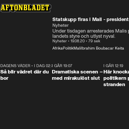
Statskupp firas i Mali - presiden
Nyheter
Under tisdagen arresterades Malis p
landets styre och utlyst nyval.
Nyheter
•
19.08.20
•
79 sek
Afrika
Politik
Mali
Ibrahim Boubacar Keita
DAGENS VÄDER
•
I DAG 02:30
1:06
I GÅR 19:07
0:42
I GÅR 12:19
Så blir vädret där du
Dramatiska scenen –
Här knock
bor
med mirakulöst slut
politikern 
stranden