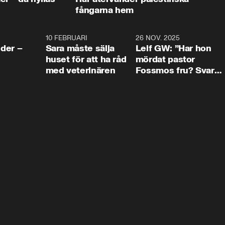
fångarna hem
4:24
10 FEBRUARI
4:13
26 NOV. 2025
8:1
der –
Sara måste sälja
Leif GW: ”Har hon
huset för att ha råd
mördat pastor
med veterinären
Fossmos fru? Svar
nej.”