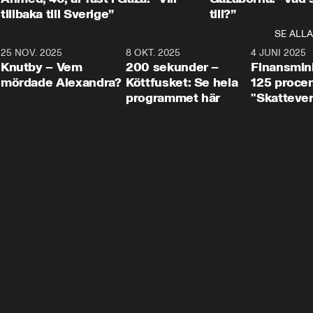
tillbaka till Sverige”
till?”
SE ALLA
3
25 NOV. 2025
31:05
8 OKT. 2025
4:29
4 JUNI 2025
Knutby – Vem
200 sekunder –
Finansmin
mördade Alexandra?
Köttfusket: Se hela
125 procent
programmet här
"Skattever
viktig uppg