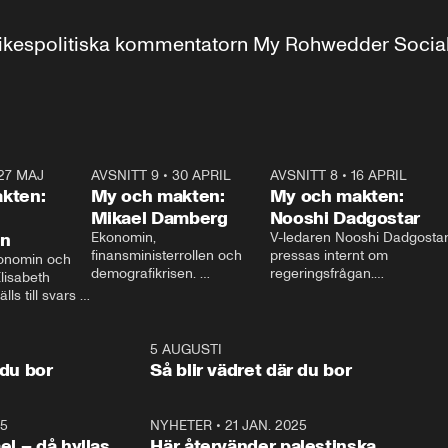
r inrikespolitiska kommentatorn My Rohwedder Soci
27 MAJ
3:51
AVSNITT 9
•
30 APRIL
24:00
AVSNITT 8
•
16 APRIL
25:1
kten:
My och makten:
My och makten:
Mikael Damberg
Nooshi Dadgostar
on
Ekonomin, 
V-ledaren Nooshi Dadgostar
finansministerrollen och 
pressas internt om 
onomin och 
demografikrisen. 
regeringsfrågan.

lisabeth 
Oppositionen ställs till svars 
I Aftonbladets 
ls till svars 
när Socialdemokraternas 
partiledarutfrågning ”My 
stern gästar 
Mikael Damberg gästar My 
och Makten” sätter hon ner 
My och Makten. 
och Makten. 
foten mot kritikerna:

1:06
5 AUGUSTI
1:0
– Vi ställer upp i val. Ska vi 
 du bor
Så blir vädret där du bor
vara med så sitter vi förstås 
25
1:22
NYHETER
•
21 JAN. 2025
0:5
ael – då hyllas
Här återvänder palestinska