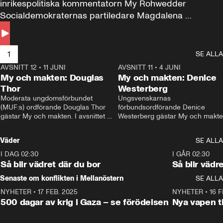
inrikespolitiska kommentatorn My Rohwedder 
Socialdemokraternas partiledare Magdalena 
Andersson till svars.
1
SE ALLA
AVSNITT 12
•
11 JUNI
26:27
AVSNITT 11
•
4 JUNI
2
My och makten: Douglas
My och makten: Denice
Thor
Westerberg
Moderata ungdomsförbundet 
Ungsvenskarnas 
(MUF:s) ordförande Douglas Thor 
förbundsordförande Denice 
gästar My och makten. I avsnittet 
Westerberg gästar My och makten.
diskuteras tonårsutvisningarna och 
avsnittet diskuteras migrationsfrå
hur Moderaterna ska locka väljare till 
och hur SD ska locka kvinnliga 
Väder
SE ALLA
valet i höst. 
väljare. 
I DAG 02:30
1:06
I GÅR 02:30
Så blir vädret där du bor
Så blir vädr
Senaste om konflikten i Mellanöstern
SE ALLA
NYHETER
•
17 FEB. 2025
0:45
NYHETER
•
16 F
500 dagar av krig i Gaza – se förödelsen
Nya vapen ti