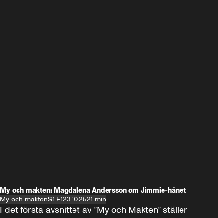
My och makten: Magdalena Andersson om Jimmie-hånet
My och makten
S1 E1
23.10.25
21 min
I det första avsnittet av ”My och Makten” ställer 