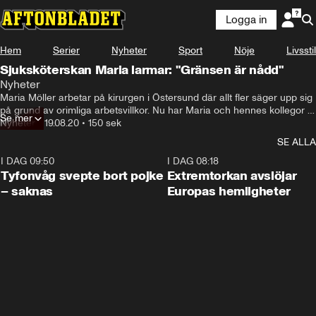
Logga in
Hem
Serier
Nyheter
Sport
Nöje
Livsstil
Sjuksköterskan Maria larmar: "Gränsen är nådd"
Nyheter
Maria Möller arbetar på kirurgen i Östersund där allt fler säger upp sig 
på grund av orimliga arbetsvillkor. Nu har Maria och hennes kollegor 
Se mer
fått  nog.
Nyheter
•
19.08.20
•
150 sek
SE ALLA
I DAG 09:50
0:53
I DAG 08:18
Tyfonvåg svepte bort pojke
Extremtorkan avslöjar
– saknas
Europas hemligheter