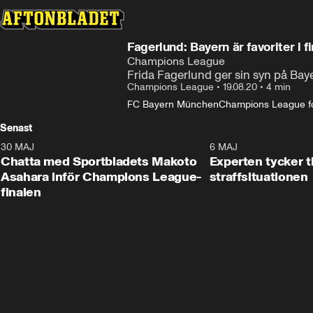
Fagerlund: Bayern är favoriter i f
Champions League
Frida Fagerlund ger sin syn på Ba
Champions League
•
19.08.20
•
4 min
FC Bayern München
Champions League fot
Senast
30 MAJ
6 MAJ
Chatta med Sportbladets Makoto
Experten tycker t
Asahara inför Champions League-
straffsituationen
finalen