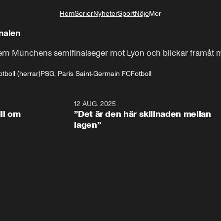
Hem
Serier
Nyheter
Sport
Nöje
Mer
Livsstil
inalen
yern Münchens semifinalseger mot Lyon och blickar framåt
boll (herrar)
PSG, Paris Saint-Germain FC
Fotboll
1:15
12 AUG. 2025
3:2
ill om
”Det är den här skillnaden mellan
lagen”