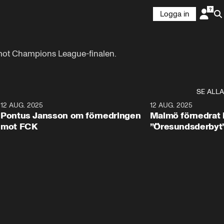
Logga in
 mot Champions League-finalen.
SE ALLA
1
12 AUG. 2025
2:42
12 AUG. 2025
Pontus Jansson om förnedringen
Malmö förnedrat 
mot FCK
”Öresundsderbyt