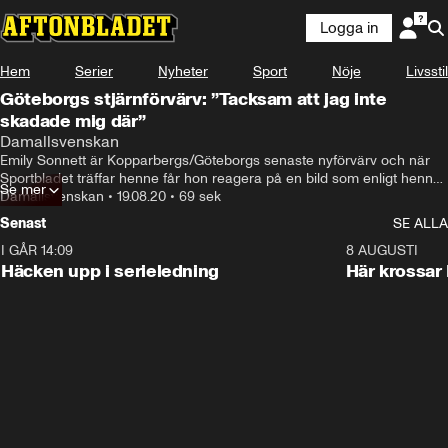
Logga in
Hem
Serier
Nyheter
Sport
Nöje
Livsstil
Göteborgs stjärnförvärv: ”Tacksam att jag inte
skadade mig där”
Damallsvenskan
Emily Sonnett är Kopparbergs/Göteborgs senaste nyförvärv och när 
Sportbladet träffar henne får hon reagera på en bild som enligt henne 
Se mer
själv ofta cirkulerar på sociala medier.
Damallsvenskan
•
19.08.20
•
69 sek
Senast
SE ALLA
I GÅR 14:09
0:56
8 AUGUSTI
Häcken upp i serieledning
Här krossar