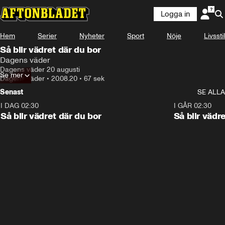
Logga in
Hem
Serier
Nyheter
Sport
Nöje
Livsstil
Så blir vädret där du bor
Dagens väder
Dagens väder 20 augusti
Se mer
Dagens väder
•
20.08.20
•
67 sek
Senast
SE ALLA
I DAG 02:30
1:06
I GÅR 02:30
Så blir vädret där du bor
Så blir vädr