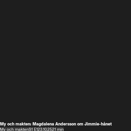
My och makten: Magdalena Andersson om Jimmie-hånet
My och makten
S1 E1
23.10.25
21 min