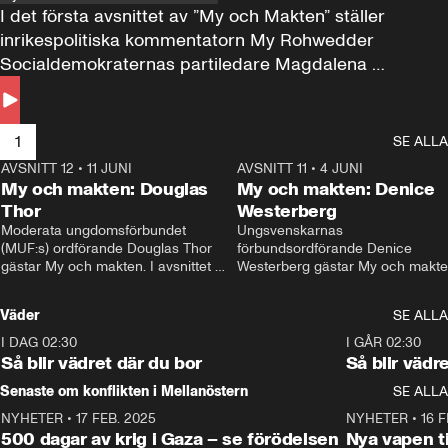
I det första avsnittet av ”My och Makten” ställer 
inrikespolitiska kommentatorn My Rohwedder 
Socialdemokraternas partiledare Magdalena 
Andersson till svars.
1
SE ALLA
AVSNITT 12
•
11 JUNI
26:27
AVSNITT 11
•
4 JUNI
2
My och makten: Douglas
My och makten: Denice
Thor
Westerberg
Moderata ungdomsförbundet 
Ungsvenskarnas 
(MUF:s) ordförande Douglas Thor 
förbundsordförande Denice 
gästar My och makten. I avsnittet 
Westerberg gästar My och makten.
diskuteras tonårsutvisningarna och 
avsnittet diskuteras migrationsfrå
hur Moderaterna ska locka väljare till 
och hur SD ska locka kvinnliga 
Väder
SE ALLA
valet i höst. 
väljare. 
I DAG 02:30
1:06
I GÅR 02:30
Så blir vädret där du bor
Så blir vädr
Senaste om konflikten i Mellanöstern
SE ALLA
NYHETER
•
17 FEB. 2025
0:45
NYHETER
•
16 F
500 dagar av krig i Gaza – se förödelsen
Nya vapen ti