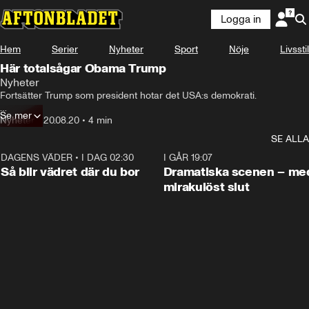
Logga in
Hem
Serier
Nyheter
Sport
Nöje
Livsstil
Här totalsågar Obama Trump
Nyheter
Fortsätter Trump som president hotar det USA:s demokrati.

Se mer
Det var Barack Obamas hårda budskap när han talade på 
Nyheter
•
20.08.20
•
4 min
Demokraternas konvent i natt.
SE ALLA
DAGENS VÄDER
•
I DAG 02:30
1:06
I GÅR 19:07
Så blir vädret där du bor
Dramatiska scenen – me
mirakulöst slut