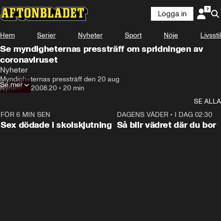
Logga in
Hem
Serier
Nyheter
Sport
Nöje
Livsstil
Se myndigheternas pressträff om spridningen av
coronaviruset
Nyheter
Myndigheternas pressträff den 20 aug
Se mer
Nyheter
•
20.08.20
•
20 min
SE ALLA
FÖR 6 MIN SEN
0:35
DAGENS VÄDER
•
I DAG 02:30
Sex dödade i skolskjutning
Så blir vädret där du bor