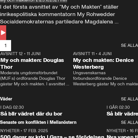
My och makten
S1 E1
23.10.25
21 min
I det första avsnittet av ”My och Makten” ställer 
inrikespolitiska kommentatorn My Rohwedder 
Socialdemokraternas partiledare Magdalena 
Andersson till svars.
1
SE ALLA
AVSNITT 12
•
11 JUNI
26:27
AVSNITT 11
•
4 JUNI
2
My och makten: Douglas
My och makten: Denice
Thor
Westerberg
Moderata ungdomsförbundet 
Ungsvenskarnas 
(MUF:s) ordförande Douglas Thor 
förbundsordförande Denice 
gästar My och makten. I avsnittet 
Westerberg gästar My och makten.
diskuteras tonårsutvisningarna och 
avsnittet diskuteras migrationsfrå
hur Moderaterna ska locka väljare till 
och hur SD ska locka kvinnliga 
Väder
SE ALLA
valet i höst. 
väljare. 
I DAG 02:30
1:06
I GÅR 02:30
Så blir vädret där du bor
Så blir vädr
Senaste om konflikten i Mellanöstern
SE ALLA
NYHETER
•
17 FEB. 2025
0:45
NYHETER
•
16 F
500 dagar av krig i Gaza – se förödelsen
Nya vapen ti