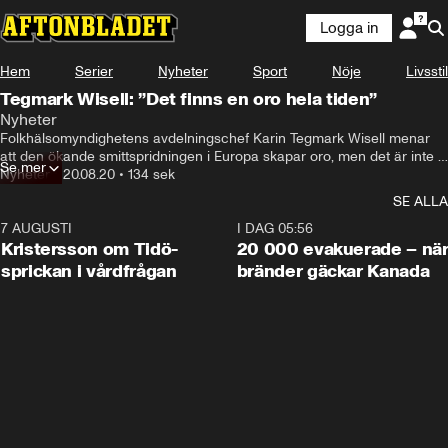
Logga in
Hem
Serier
Nyheter
Sport
Nöje
Livsstil
Tegmark Wisell: ”Det finns en oro hela tiden”
Nyheter
Folkhälsomyndighetens avdelningschef Karin Tegmark Wisell menar 
att den ökande smittspridningen i Europa skapar oro, men det är inte 
Se mer
aktuellt med att sätta folk i karantän.
Nyheter
•
20.08.20
•
134 sek
SE ALLA
7 AUGUSTI
0:42
I DAG 05:56
Kristersson om Tidö-
20 000 evakuerade – nä
sprickan i vårdfrågan
bränder gäckar Kanada