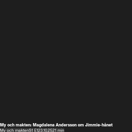
My och makten: Magdalena Andersson om Jimmie-hånet
My och makten
S1 E1
23.10.25
21 min