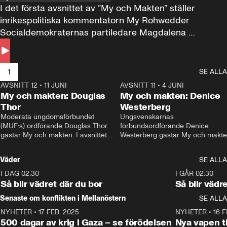
I det första avsnittet av ”My och Makten” ställer 
inrikespolitiska kommentatorn My Rohwedder 
Socialdemokraternas partiledare Magdalena 
Andersson till svars.
1
SE ALLA
AVSNITT 12
•
11 JUNI
26:27
AVSNITT 11
•
4 JUNI
2
My och makten: Douglas
My och makten: Denice
Thor
Westerberg
Moderata ungdomsförbundet 
Ungsvenskarnas 
(MUF:s) ordförande Douglas Thor 
förbundsordförande Denice 
gästar My och makten. I avsnittet 
Westerberg gästar My och makten.
diskuteras tonårsutvisningarna och 
avsnittet diskuteras migrationsfrå
hur Moderaterna ska locka väljare till 
och hur SD ska locka kvinnliga 
Väder
SE ALLA
valet i höst. 
väljare. 
I DAG 02:30
1:06
I GÅR 02:30
Så blir vädret där du bor
Så blir vädr
Senaste om konflikten i Mellanöstern
SE ALLA
NYHETER
•
17 FEB. 2025
0:45
NYHETER
•
16 F
500 dagar av krig i Gaza – se förödelsen
Nya vapen ti