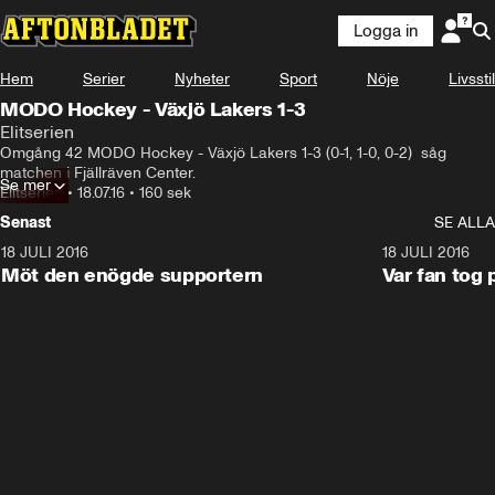
Logga in
Hem
Serier
Nyheter
Sport
Nöje
Livsstil
MODO Hockey - Växjö Lakers 1-3
Elitserien
Omgång 42 MODO Hockey - Växjö Lakers 1-3 (0-1, 1-0, 0-2)  såg 
matchen i Fjällräven Center.
Se mer
Elitserien
•
18.07.16
•
160 sek
Senast
SE ALLA
18 JULI 2016
2:52
18 JULI 2016
Möt den enögde supportern
Var fan tog