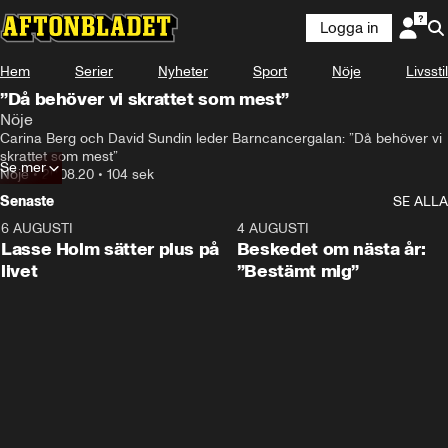
Logga in
Hem
Serier
Nyheter
Sport
Nöje
Livsstil
”Då behöver vi skrattet som mest”
Nöje
Carina Berg och David Sundin leder Barncancergalan: ”Då behöver vi 
skrattet som mest”
Se mer
Nöje
•
20.08.20
•
104 sek
Senaste
SE ALLA
6 AUGUSTI
1:04
4 AUGUSTI
Lasse Holm sätter plus på
Beskedet om nästa år:
livet
”Bestämt mig”