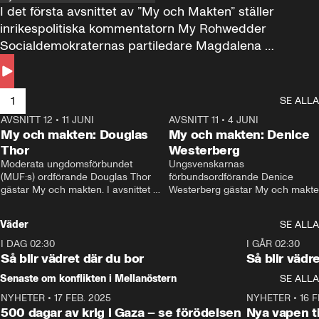
I det första avsnittet av ”My och Makten” ställer 
inrikespolitiska kommentatorn My Rohwedder 
Socialdemokraternas partiledare Magdalena 
Andersson till svars.
1
SE ALLA
AVSNITT 12
•
11 JUNI
26:27
AVSNITT 11
•
4 JUNI
2
My och makten: Douglas
My och makten: Denice
Thor
Westerberg
Moderata ungdomsförbundet 
Ungsvenskarnas 
(MUF:s) ordförande Douglas Thor 
förbundsordförande Denice 
gästar My och makten. I avsnittet 
Westerberg gästar My och makten.
diskuteras tonårsutvisningarna och 
avsnittet diskuteras migrationsfrå
hur Moderaterna ska locka väljare till 
och hur SD ska locka kvinnliga 
Väder
SE ALLA
valet i höst. 
väljare. 
I DAG 02:30
1:06
I GÅR 02:30
Så blir vädret där du bor
Så blir vädr
Senaste om konflikten i Mellanöstern
SE ALLA
NYHETER
•
17 FEB. 2025
0:45
NYHETER
•
16 F
500 dagar av krig i Gaza – se förödelsen
Nya vapen ti