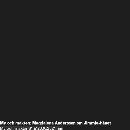
My och makten: Magdalena Andersson om Jimmie-hånet
My och makten
S1 E1
23.10.25
21 min