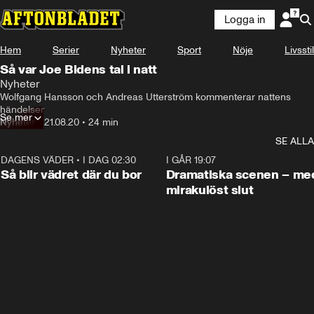
Logga in
Hem
Serier
Nyheter
Sport
Nöje
Livsstil
Så var Joe Bidens tal i natt
Nyheter
Wolfgang Hansson och Andreas Utterström kommenterar nattens 
händelser
Se mer
Nyheter
•
21.08.20
•
24 min
SE ALLA
DAGENS VÄDER
•
I DAG 02:30
1:06
I GÅR 19:07
Så blir vädret där du bor
Dramatiska scenen – me
mirakulöst slut