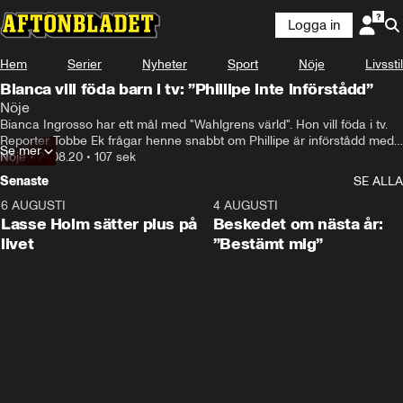
Logga in
Hem
Serier
Nyheter
Sport
Nöje
Livsstil
Bianca vill föda barn i tv: ”Phillipe inte införstådd”
Nöje
Bianca Ingrosso har ett mål med "Wahlgrens värld". Hon vill föda i tv. 
Reporter Tobbe Ek frågar henne snabbt om Phillipe är införstådd med 
Se mer
att det är hennes plan.
Nöje
•
21.08.20
•
107 sek
Senaste
SE ALLA
6 AUGUSTI
1:04
4 AUGUSTI
Lasse Holm sätter plus på
Beskedet om nästa år:
livet
”Bestämt mig”