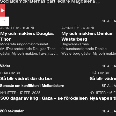
Socialdemokraternas partiledare Magdalena 
Andersson till svars.
1
SE ALLA
AVSNITT 12
•
11 JUNI
26:27
AVSNITT 11
•
4 JUNI
2
My och makten: Douglas
My och makten: Denice
Thor
Westerberg
Moderata ungdomsförbundet 
Ungsvenskarnas 
(MUF:s) ordförande Douglas Thor 
förbundsordförande Denice 
gästar My och makten. I avsnittet 
Westerberg gästar My och makten.
diskuteras tonårsutvisningarna och 
avsnittet diskuteras migrationsfrå
hur Moderaterna ska locka väljare till 
och hur SD ska locka kvinnliga 
Väder
SE ALLA
valet i höst. 
väljare. 
I DAG 02:30
1:06
I GÅR 02:30
Så blir vädret där du bor
Så blir vädr
Senaste om konflikten i Mellanöstern
SE ALLA
NYHETER
•
17 FEB. 2025
0:45
NYHETER
•
16 F
500 dagar av krig i Gaza – se förödelsen
Nya vapen ti
200 sekunder
SE ALLA