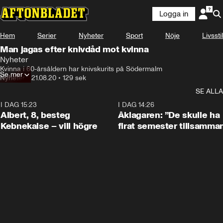
Logga in
Hem
Serier
Nyheter
Sport
Nöje
Livsstil
Man jagas efter knivdåd mot kvinna
Nyheter
Kvinna i 60-årsåldern har knivskurits på Södermalm
Se mer
Nyheter
•
21.08.20
•
129 sek
SE ALLA
I DAG 15:23
0:54
I DAG 14:26
Albert, 8, besteg
Åklagaren: ”De skulle ha
Kebnekaise – vill högre
firat semester tillsamma