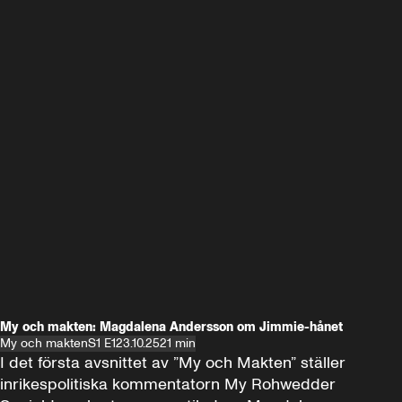
My och makten: Magdalena Andersson om Jimmie-hånet
My och makten
S1 E1
23.10.25
21 min
I det första avsnittet av ”My och Makten” ställer 
inrikespolitiska kommentatorn My Rohwedder 