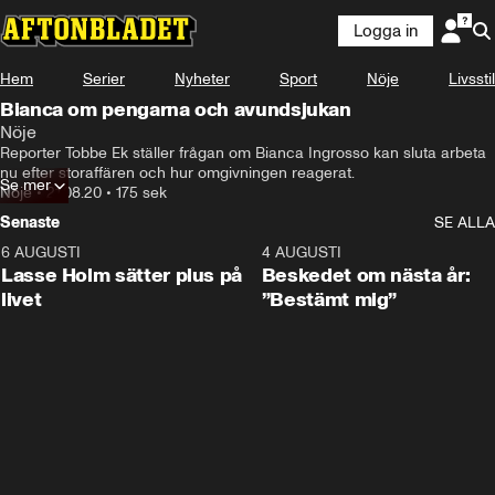
Logga in
Hem
Serier
Nyheter
Sport
Nöje
Livsstil
Bianca om pengarna och avundsjukan
Nöje
Reporter Tobbe Ek ställer frågan om Bianca Ingrosso kan sluta arbeta 
nu efter storaffären och hur omgivningen reagerat.
Se mer
Nöje
•
21.08.20
•
175 sek
Senaste
SE ALLA
6 AUGUSTI
1:04
4 AUGUSTI
Lasse Holm sätter plus på
Beskedet om nästa år:
livet
”Bestämt mig”