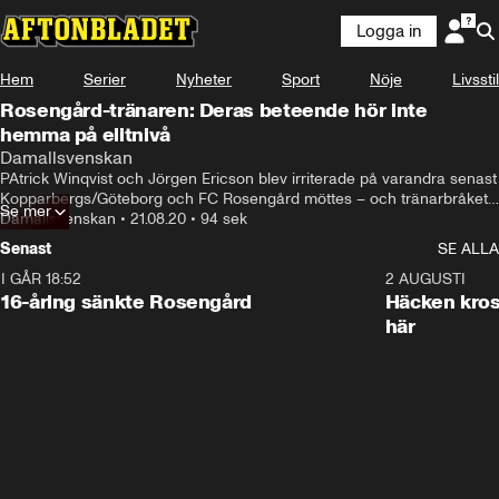
Logga in
Hem
Serier
Nyheter
Sport
Nöje
Livsstil
Rosengård-tränaren: Deras beteende hör inte
hemma på elitnivå
Damallsvenskan
PAtrick Winqvist och Jörgen Ericson blev irriterade på varandra senast 
Kopparbergs/Göteborg och FC Rosengård möttes – och tränarbråket 
Se mer
fortsätter inför söndagens seriefinal lagen emellan.
Damallsvenskan
•
21.08.20
•
94 sek
Senast
SE ALLA
I GÅR 18:52
0:47
2 AUGUSTI
16-åring sänkte Rosengård
Häcken kross
här