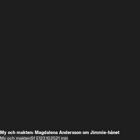
My och makten: Magdalena Andersson om Jimmie-hånet
My och makten
S1 E1
23.10.25
21 min