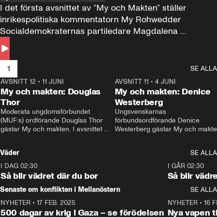
I det första avsnittet av ”My och Makten” ställer 
inrikespolitiska kommentatorn My Rohwedder 
Socialdemokraternas partiledare Magdalena 
Andersson till svars.
1
SE ALLA
AVSNITT 12
•
11 JUNI
26:27
AVSNITT 11
•
4 JUNI
2
My och makten: Douglas
My och makten: Denice
Thor
Westerberg
Moderata ungdomsförbundet 
Ungsvenskarnas 
(MUF:s) ordförande Douglas Thor 
förbundsordförande Denice 
gästar My och makten. I avsnittet 
Westerberg gästar My och makten.
diskuteras tonårsutvisningarna och 
avsnittet diskuteras migrationsfrå
hur Moderaterna ska locka väljare till 
och hur SD ska locka kvinnliga 
Väder
SE ALLA
valet i höst. 
väljare. 
I DAG 02:30
1:06
I GÅR 02:30
Så blir vädret där du bor
Så blir vädr
Senaste om konflikten i Mellanöstern
SE ALLA
NYHETER
•
17 FEB. 2025
0:45
NYHETER
•
16 F
500 dagar av krig i Gaza – se förödelsen
Nya vapen ti