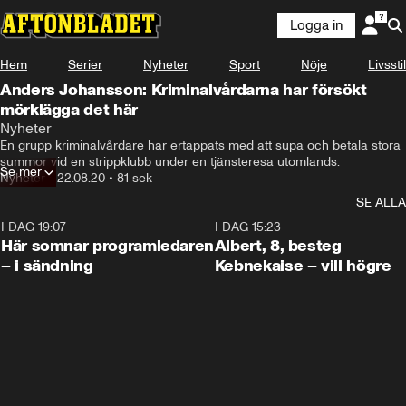
Logga in
Hem
Serier
Nyheter
Sport
Nöje
Livsstil
Anders Johansson: Kriminalvårdarna har försökt
mörklägga det här
Nyheter
En grupp kriminalvårdare har ertappats med att supa och betala stora 
summor vid en strippklubb under en tjänsteresa utomlands.
Se mer
Nyheter
•
22.08.20
•
81 sek
SE ALLA
I DAG 19:07
0:45
I DAG 15:23
Här somnar programledaren
Albert, 8, besteg
– i sändning
Kebnekaise – vill högre