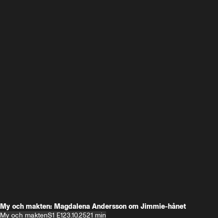
My och makten: Magdalena Andersson om Jimmie-hånet
My och makten
S1 E1
23.10.25
21 min