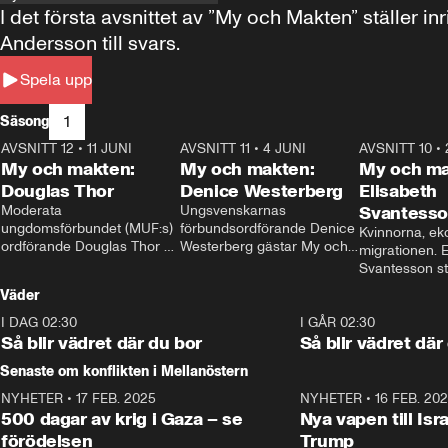
I det första avsnittet av ”My och Makten” ställe
Andersson till svars.
Spela upp
1
Säsong
AVSNITT 12
•
11 JUNI
26:27
AVSNITT 11
•
4 JUNI
23:40
AVSNITT 10
•
My och makten:
My och makten:
My och ma
Douglas Thor
Denice Westerberg
Elisabeth
Moderata 
Ungsvenskarnas 
Svantess
ungdomsförbundet (MUF:s) 
förbundsordförande Denice 
Kvinnorna, ek
ordförande Douglas Thor 
Westerberg gästar My och 
migrationen. E
gästar My och makten. I 
makten. I avsnittet 
Svantesson stäl
avsnittet diskuteras 
diskuteras migrationsfrågan 
när finansmini
Väder
tonårsutvisningarna och hur 
och hur SD ska locka 
Moderaterna ska locka 
kvinnliga väljare. 
I DAG 02:30
1:06
I GÅR 02:30
väljare till valet i höst. 
Så blir vädret där du bor
Så blir vädret där
Senaste om konflikten i Mellanöstern
NYHETER
•
17 FEB. 2025
0:45
NYHETER
•
16 FEB. 20
500 dagar av krig i Gaza – se
Nya vapen till Isr
förödelsen
Trump