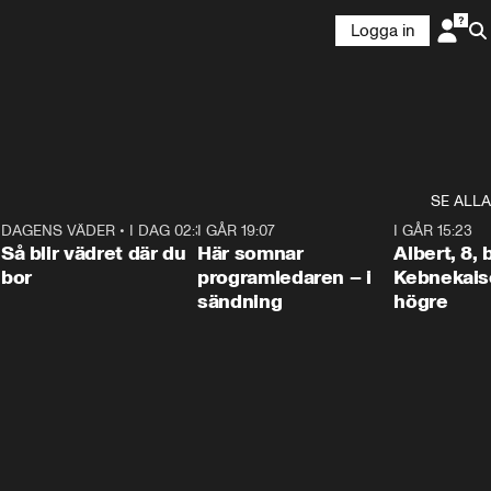
Logga in
SE ALLA
6
DAGENS VÄDER
•
I DAG 02:30
1:06
I GÅR 19:07
0:45
I GÅR 15:23
Så blir vädret där du
Här somnar
Albert, 8,
bor
programledaren – i
Kebnekaise
sändning
högre