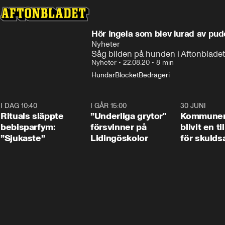
Hör Ingela som blev lurad av pud
Nyheter
Såg bilden på hunden i Aftonbladet
Nyheter
•
22.08.20
•
8 min
Hundar
Blocket
Bedrägeri
I DAG 10:40
1:01
I GÅR 15:00
1:07
30 JUNI
Rituals släppte
”Underliga grytor"
Kommune
bebisparfym:
försvinner på
blivit en ti
”Sjukaste”
Lidingöskolor
för skulds