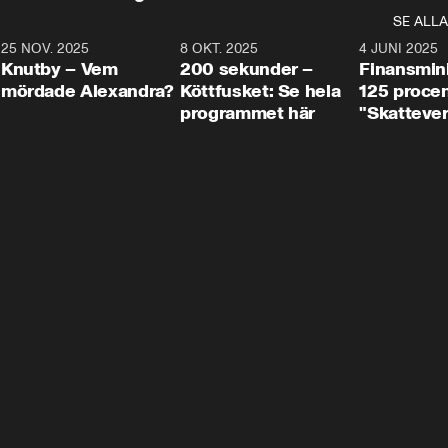
SE ALLA
3
25 NOV. 2025
31:05
8 OKT. 2025
4:29
4 JUNI 2025
Knutby – Vem
200 sekunder –
Finansmin
mördade Alexandra?
Köttfusket: Se hela
125 procent
programmet här
"Skattever
viktig uppg