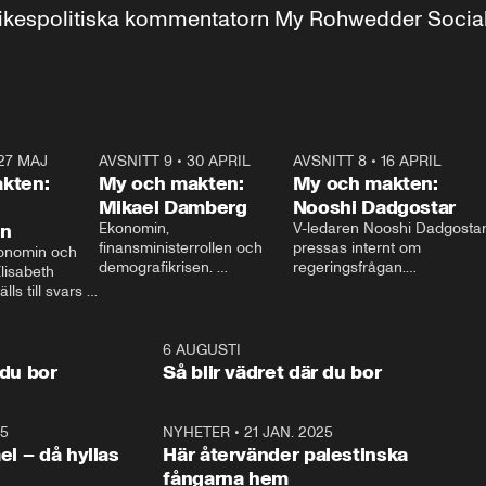
r inrikespolitiska kommentatorn My Rohwedder Soci
27 MAJ
3:51
AVSNITT 9
•
30 APRIL
24:00
AVSNITT 8
•
16 APRIL
25:1
kten:
My och makten:
My och makten:
Mikael Damberg
Nooshi Dadgostar
on
Ekonomin, 
V-ledaren Nooshi Dadgostar
finansministerrollen och 
pressas internt om 
onomin och 
demografikrisen. 
regeringsfrågan.

lisabeth 
Oppositionen ställs till svars 
I Aftonbladets 
ls till svars 
när Socialdemokraternas 
partiledarutfrågning ”My 
stern gästar 
Mikael Damberg gästar My 
och Makten” sätter hon ner 
My och Makten. 
och Makten. 
foten mot kritikerna:

1:06
6 AUGUSTI
1:0
– Vi ställer upp i val. Ska vi 
 du bor
Så blir vädret där du bor
vara med så sitter vi förstås 
25
1:22
NYHETER
•
21 JAN. 2025
0:5
ael – då hyllas
Här återvänder palestinska
fångarna hem