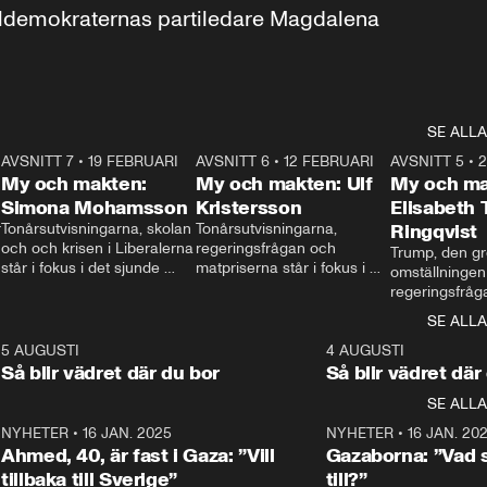
aldemokraternas partiledare Magdalena 
SE ALLA
7
AVSNITT 7
•
19 FEBRUARI
24:30
AVSNITT 6
•
12 FEBRUARI
27:30
AVSNITT 5
•
My och makten:
My och makten: Ulf
My och ma
Simona Mohamsson
Kristersson
Elisabeth
 
Tonårsutvisningarna, skolan 
Tonårsutvisningarna, 
Ringqvist
och och krisen i Liberalerna 
regeringsfrågan och 
Trump, den gr
står i fokus i det sjunde 
matpriserna står i fokus i 
omställningen
avsnittet av ”My och 
det sjätte avsnittet av ”My 
regeringsfråga
makten”. Se när 
och makten”. Se när 
centrum i det 
SE ALLA
Aftonbladets inrikespolitiska 
Aftonbladets inrikespolitiska 
avsnittet av ”
kommentator My 
kommentator My 
6
5 AUGUSTI
1:06
4 AUGUSTI
Makten”. Se nä
Rohwedder ställer 
Rohwedder ställer 
Så blir vädret där du bor
Så blir vädret där
Aftonbladets in
utbildnings- och 
statsminister Ulf Kristersson 
kommentator 
SE ALLA
integrationsminister Simona 
till svars.
Rohwedder stäl
Mohamsson till svars.
Centerpartiets
2
NYHETER
•
16 JAN. 2025
1:01
NYHETER
•
16 JAN. 20
Thand Ring till
Ahmed, 40, är fast i Gaza: ”Vill
Gazaborna: ”Vad s
tillbaka till Sverige”
till?”