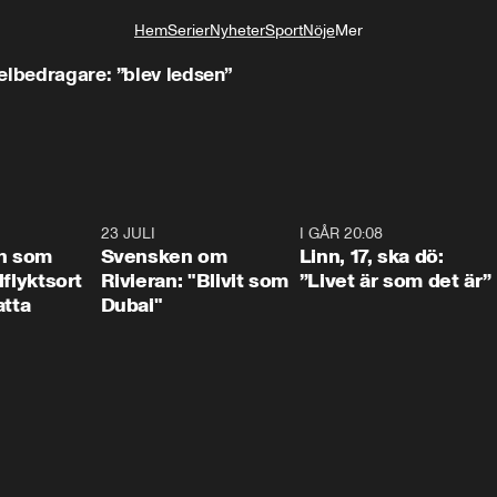
Hem
Serier
Nyheter
Sport
Nöje
Mer
Livsstil
elbedragare: ”blev ledsen”
1:24
23 JULI
1:42
I GÅR 20:08
4:3
n som
Svensken om
Linn, 17, ska dö:
llflyktsort
Rivieran: "Blivit som
”Livet är som det är”
atta
Dubai"