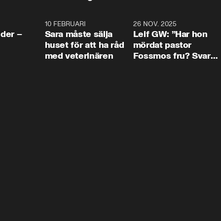
4:24
10 FEBRUARI
4:13
26 NOV. 2025
8:1
der –
Sara måste sälja
Leif GW: ”Har hon
huset för att ha råd
mördat pastor
med veterinären
Fossmos fru? Svar
nej.”