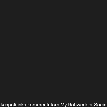
r inrikespolitiska kommentatorn My Rohwedder Soci