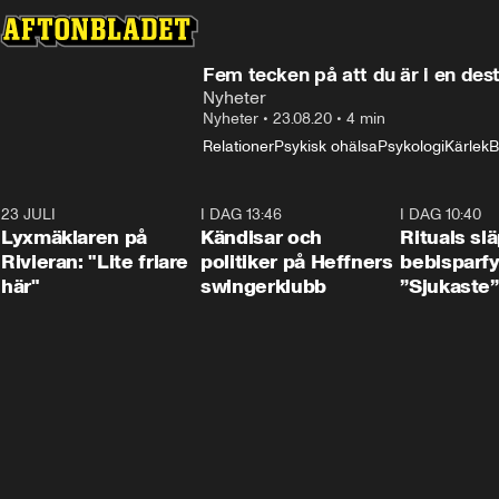
Fem tecken på att du är i en dest
Nyheter
Nyheter
•
23.08.20
•
4 min
Relationer
Psykisk ohälsa
Psykologi
Kärlek
B
23 JULI
2:02
I DAG 13:46
0:55
I DAG 10:40
Lyxmäklaren på
Kändisar och
Rituals sl
Rivieran: "Lite friare
politiker på Heffners
bebisparf
här"
swingerklubb
”Sjukaste”