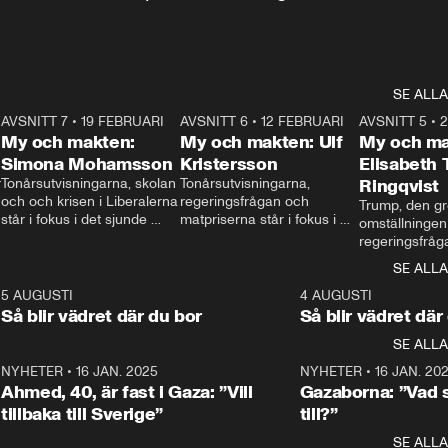
SE ALLA
7
AVSNITT 7
•
19 FEBRUARI
24:30
AVSNITT 6
•
12 FEBRUARI
27:30
AVSNITT 5
•
My och makten:
My och makten: Ulf
My och ma
Simona Mohamsson
Kristersson
Elisabeth
 
Tonårsutvisningarna, skolan 
Tonårsutvisningarna, 
Ringqvist
och och krisen i Liberalerna 
regeringsfrågan och 
Trump, den gr
står i fokus i det sjunde 
matpriserna står i fokus i 
omställningen
avsnittet av ”My och 
det sjätte avsnittet av ”My 
regeringsfråga
makten”. Se när 
och makten”. Se när 
centrum i det 
SE ALLA
Aftonbladets inrikespolitiska 
Aftonbladets inrikespolitiska 
avsnittet av ”
kommentator My 
kommentator My 
6
5 AUGUSTI
1:06
4 AUGUSTI
Makten”. Se nä
Rohwedder ställer 
Rohwedder ställer 
Så blir vädret där du bor
Så blir vädret där
Aftonbladets in
utbildnings- och 
statsminister Ulf Kristersson 
kommentator 
SE ALLA
integrationsminister Simona 
till svars.
Rohwedder stäl
Mohamsson till svars.
Centerpartiets
2
NYHETER
•
16 JAN. 2025
1:01
NYHETER
•
16 JAN. 20
Thand Ring till
Ahmed, 40, är fast i Gaza: ”Vill
Gazaborna: ”Vad s
tillbaka till Sverige”
till?”
SE ALLA