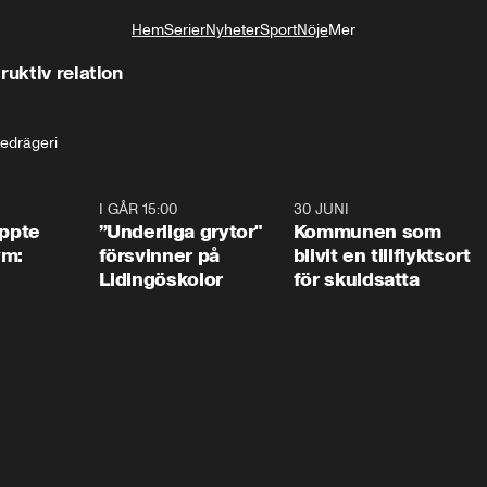
Hem
Serier
Nyheter
Sport
Nöje
Mer
Livsstil
ruktiv relation
edrägeri
1:01
I GÅR 15:00
1:07
30 JUNI
1:2
äppte
”Underliga grytor"
Kommunen som
ym:
försvinner på
blivit en tillflyktsort
Lidingöskolor
för skuldsatta