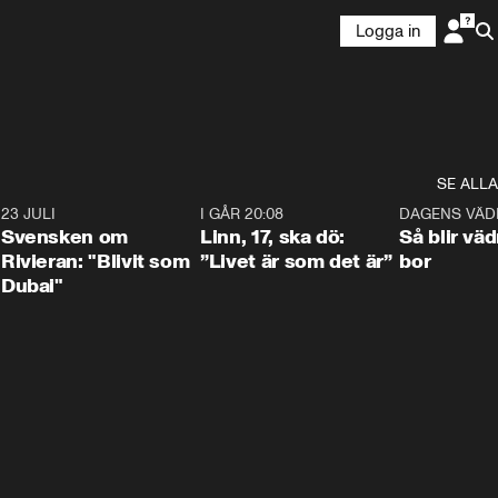
Logga in
SE ALLA
4
23 JULI
1:42
I GÅR 20:08
4:36
DAGENS VÄD
Svensken om
Linn, 17, ska dö:
Så blir väd
Rivieran: "Blivit som
”Livet är som det är”
bor
Dubai"