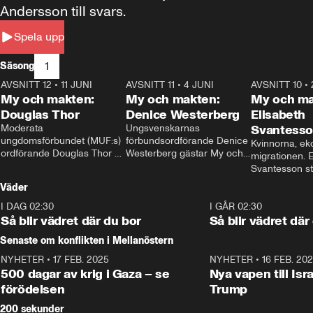
Andersson till svars.
Spela upp
1
Säsong
AVSNITT 12
•
11 JUNI
26:27
AVSNITT 11
•
4 JUNI
23:40
AVSNITT 10
•
My och makten:
My och makten:
My och ma
Douglas Thor
Denice Westerberg
Elisabeth
Moderata 
Ungsvenskarnas 
Svantess
ungdomsförbundet (MUF:s) 
förbundsordförande Denice 
Kvinnorna, ek
ordförande Douglas Thor 
Westerberg gästar My och 
migrationen. E
gästar My och makten. I 
makten. I avsnittet 
Svantesson stäl
avsnittet diskuteras 
diskuteras migrationsfrågan 
när finansmini
Väder
tonårsutvisningarna och hur 
och hur SD ska locka 
Moderaterna ska locka 
kvinnliga väljare. 
I DAG 02:30
1:06
I GÅR 02:30
väljare till valet i höst. 
Så blir vädret där du bor
Så blir vädret där
Senaste om konflikten i Mellanöstern
NYHETER
•
17 FEB. 2025
0:45
NYHETER
•
16 FEB. 20
500 dagar av krig i Gaza – se
Nya vapen till Isr
förödelsen
Trump
200 sekunder