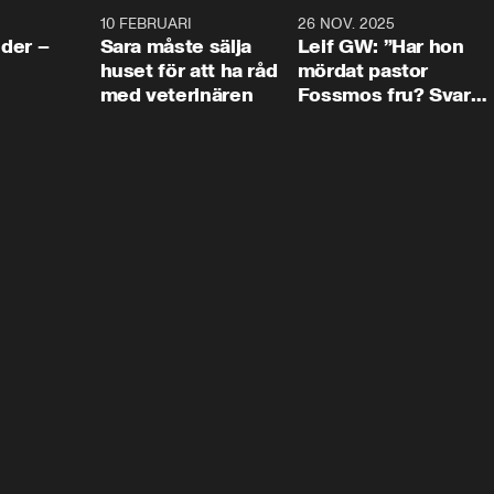
4:24
10 FEBRUARI
4:13
26 NOV. 2025
8:1
der –
Sara måste sälja
Leif GW: ”Har hon
huset för att ha råd
mördat pastor
med veterinären
Fossmos fru? Svar
nej.”