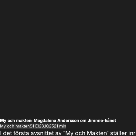
My och makten: Magdalena Andersson om Jimmie-hånet
My och makten
S1 E1
23.10.25
21 min
I det första avsnittet av ”My och Makten” ställe