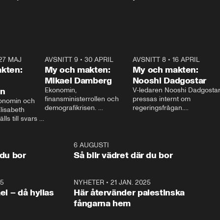
27 MAJ
3:51
AVSNITT 9
•
30 APRIL
24:00
AVSNITT 8
•
16 APRIL
25:1
kten:
My och makten:
My och makten:
Mikael Damberg
Nooshi Dadgostar
on
Ekonomin, 
V-ledaren Nooshi Dadgostar
finansministerrollen och 
pressas internt om 
onomin och 
demografikrisen. 
regeringsfrågan.

lisabeth 
Oppositionen ställs till svars 
I Aftonbladets 
ls till svars 
när Socialdemokraternas 
partiledarutfrågning ”My 
stern gästar 
Mikael Damberg gästar My 
och Makten” sätter hon ner 
My och Makten. 
och Makten. 
foten mot kritikerna:

1:06
6 AUGUSTI
1:0
– Vi ställer upp i val. Ska vi 
 du bor
Så blir vädret där du bor
vara med så sitter vi förstås 
25
1:22
NYHETER
•
21 JAN. 2025
0:5
ael – då hyllas
Här återvänder palestinska
fångarna hem