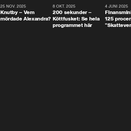
3
25 NOV. 2025
31:05
8 OKT. 2025
4:29
4 JUNI 2025
Knutby – Vem
200 sekunder –
Finansmin
mördade Alexandra?
Köttfusket: Se hela
125 procent
programmet här
"Skattever
viktig uppg