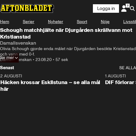
Logga in
Hem
Serier
Nyheter
Sport
Nöje
Livsstil
Schough matchhjälte när Djurgården skrällvann mot
Kristianstad
Damallsvenskan
Olivia Schough gjorde enda målet när Djurgården besökte Kristianstad 
och vann med 0-1.
Se mer
Damallsvenskan
•
23.08.20
•
57 sek
Senast
SE ALLA
2 AUGUSTI
0:59
1 AUGUSTI
Häcken krossar Eskilstuna – se alla mål
DIF förlora
här