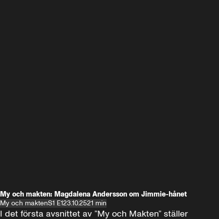
My och makten: Magdalena Andersson om Jimmie-hånet
My och makten
S1 E1
23.10.25
21 min
I det första avsnittet av ”My och Makten” ställer 