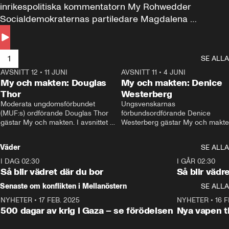
inrikespolitiska kommentatorn My Rohwedder 
Socialdemokraternas partiledare Magdalena 
Andersson till svars.
1
SE ALLA
AVSNITT 12
•
11 JUNI
26:27
AVSNITT 11
•
4 JUNI
2
My och makten: Douglas
My och makten: Denice
Thor
Westerberg
Moderata ungdomsförbundet 
Ungsvenskarnas 
(MUF:s) ordförande Douglas Thor 
förbundsordförande Denice 
gästar My och makten. I avsnittet 
Westerberg gästar My och makten.
diskuteras tonårsutvisningarna och 
avsnittet diskuteras migrationsfrå
hur Moderaterna ska locka väljare till 
och hur SD ska locka kvinnliga 
Väder
SE ALLA
valet i höst. 
väljare. 
I DAG 02:30
1:06
I GÅR 02:30
Så blir vädret där du bor
Så blir vädr
Senaste om konflikten i Mellanöstern
SE ALLA
NYHETER
•
17 FEB. 2025
0:45
NYHETER
•
16 F
500 dagar av krig i Gaza – se förödelsen
Nya vapen ti