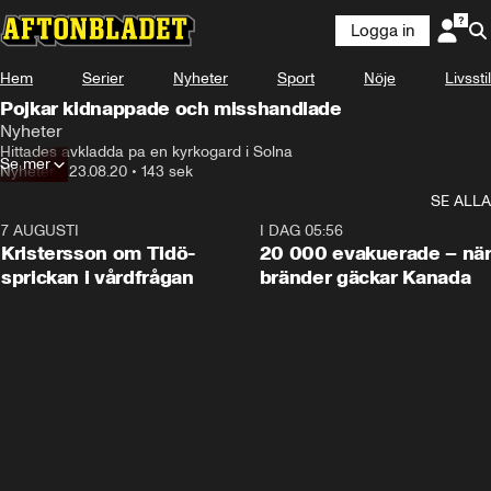
Logga in
Hem
Serier
Nyheter
Sport
Nöje
Livsstil
Pojkar kidnappade och misshandlade
Nyheter
Hittades avkladda pa en kyrkogard i Solna
Se mer
Nyheter
•
23.08.20
•
143 sek
SE ALLA
7 AUGUSTI
0:42
I DAG 05:56
Kristersson om Tidö-
20 000 evakuerade – nä
sprickan i vårdfrågan
bränder gäckar Kanada