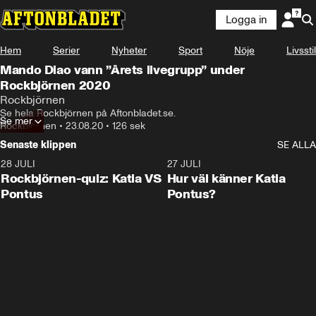
Logga in
Hem
Serier
Nyheter
Sport
Nöje
Livsstil
Mando Diao vann ”Årets livegrupp” under
Rockbjörnen 2020
Rockbjörnen
Se hela Rockbjörnen på Aftonbladet.se.
Se mer
Rockbjörnen
•
23.08.20
•
126 sek
Senaste klippen
SE ALLA
28 JULI
0:15
27 JULI
Rockbjörnen-quiz: Katia VS
Hur väl känner Katia
Pontus
Pontus?