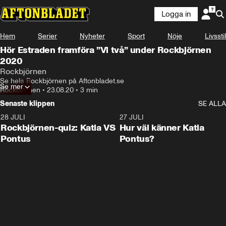
Logga in
Hem
Serier
Nyheter
Sport
Nöje
Livsstil
Hör Estraden framföra ”Vi två” under Rockbjörnen
2020
Rockbjörnen
Se hela Rockbjörnen på Aftonbladet.se
Se mer
Rockbjörnen
•
23.08.20
•
3 min
Senaste klippen
SE ALLA
28 JULI
0:15
27 JULI
Rockbjörnen-quiz: Katia VS
Hur väl känner Katia
Pontus
Pontus?