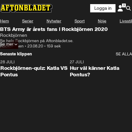
Logga in
Hem
Serier
Nyheter
Sport
Nöje
Livsstil
BTS Army är årets fans i Rockbjörnen 2020
Rockbjörnen
Se hela Rockbjörnen på Aftonbladet.se.
Se mer
Rockbjörnen
•
23.08.20
•
159 sek
Senaste klippen
SE ALLA
28 JULI
0:15
27 JULI
Rockbjörnen-quiz: Katia VS
Hur väl känner Katia
Pontus
Pontus?