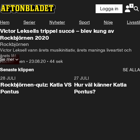
Logga in
Hem
Serier
Nyheter
Sport
Nöje
Livsstil
Victor Leksells trippel succé – blev kung av
Rockbjörnen 2020
Rockbjörnen
Victor Leksell vann årets musikinitiativ, årets maninga liveartist och 
årets låt.
Se mer
Rockbjörnen
•
23.08.20
•
44 sek
Senaste klippen
SE ALLA
28 JULI
0:15
27 JULI
Rockbjörnen-quiz: Katia VS
Hur väl känner Katia
Pontus
Pontus?