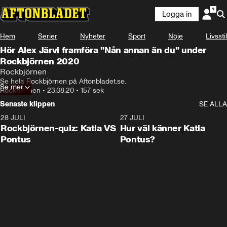
Logga in
Hem
Serier
Nyheter
Sport
Nöje
Livsstil
Hör Alex Järvi framföra ”Nån annan än du” under
Rockbjörnen 2020
Rockbjörnen
Se hela Rockbjörnen på Aftonbladet.se.
Se mer
Rockbjörnen
•
23.08.20
•
157 sek
Senaste klippen
SE ALLA
28 JULI
0:15
27 JULI
Rockbjörnen-quiz: Katia VS
Hur väl känner Katia
Pontus
Pontus?