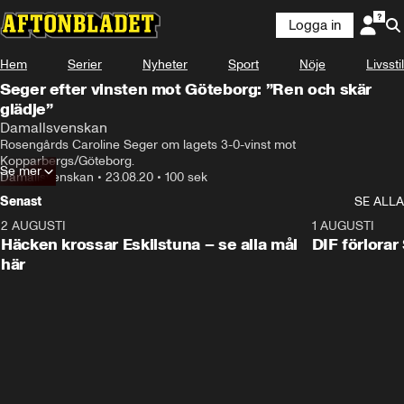
Logga in
Hem
Serier
Nyheter
Sport
Nöje
Livsstil
Seger efter vinsten mot Göteborg: ”Ren och skär
glädje”
Damallsvenskan
Rosengårds Caroline Seger om lagets 3-0-vinst mot 
Kopparbergs/Göteborg.
Se mer
Damallsvenskan
•
23.08.20
•
100 sek
Senast
SE ALLA
2 AUGUSTI
0:59
1 AUGUSTI
Häcken krossar Eskilstuna – se alla mål
DIF förlora
här