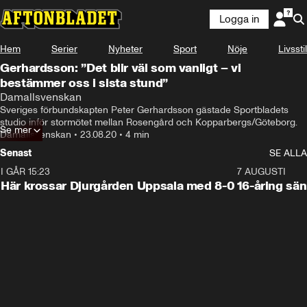
Logga in
Hem
Serier
Nyheter
Sport
Nöje
Livsstil
Gerhardsson: ”Det blir väl som vanligt – vi
bestämmer oss i sista stund”
Damallsvenskan
Sveriges förbundskapten Peter Gerhardsson gästade Sportbladets 
studio inför stormötet mellan Rosengård och Kopparbergs/Göteborg.
Se mer
Damallsvenskan
•
23.08.20
•
4 min
Senast
SE ALLA
I GÅR 15:23
1:39
7 AUGUSTI
Här krossar Djurgården Uppsala med 8-0
16-åring sä