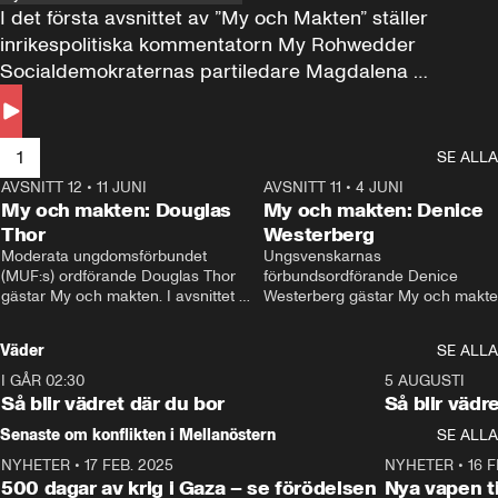
I det första avsnittet av ”My och Makten” ställer 
inrikespolitiska kommentatorn My Rohwedder 
Socialdemokraternas partiledare Magdalena 
Andersson till svars.
1
SE ALLA
AVSNITT 12
•
11 JUNI
26:27
AVSNITT 11
•
4 JUNI
2
My och makten: Douglas
My och makten: Denice
Thor
Westerberg
Moderata ungdomsförbundet 
Ungsvenskarnas 
(MUF:s) ordförande Douglas Thor 
förbundsordförande Denice 
gästar My och makten. I avsnittet 
Westerberg gästar My och makten.
diskuteras tonårsutvisningarna och 
avsnittet diskuteras migrationsfrå
hur Moderaterna ska locka väljare till 
och hur SD ska locka kvinnliga 
Väder
SE ALLA
valet i höst. 
väljare. 
I GÅR 02:30
1:06
5 AUGUSTI
Så blir vädret där du bor
Så blir vädr
Senaste om konflikten i Mellanöstern
SE ALLA
NYHETER
•
17 FEB. 2025
0:45
NYHETER
•
16 F
500 dagar av krig i Gaza – se förödelsen
Nya vapen ti