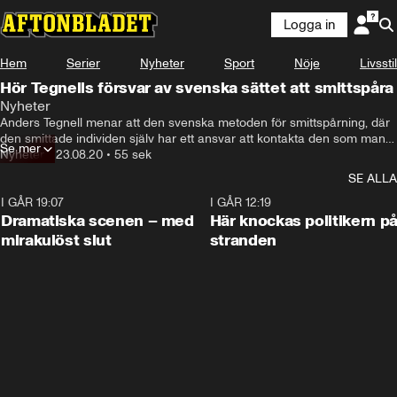
Logga in
Hem
Serier
Nyheter
Sport
Nöje
Livsstil
Hör Tegnells försvar av svenska sättet att smittspåra
Nyheter
Anders Tegnell menar att den svenska metoden för smittspårning, där 
den smittade individen själv har ett ansvar att kontakta den som man 
Se mer
varit i kontakt med, fungerar bra.
Nyheter
•
23.08.20
•
55 sek
SE ALLA
I GÅR 19:07
0:42
I GÅR 12:19
Dramatiska scenen – med
Här knockas politikern p
mirakulöst slut
stranden