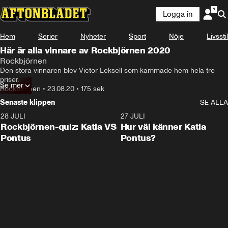
Logga in
Hem
Serier
Nyheter
Sport
Nöje
Livsstil
Här är alla vinnare av Rockbjörnen 2020
Rockbjörnen
Den stora vinnaren blev Victor Leksell som kammade hem hela tre 
priser.
Se mer
Rockbjörnen
•
23.08.20
•
175 sek
Senaste klippen
SE ALLA
28 JULI
0:15
27 JULI
Rockbjörnen-quiz: Katia VS
Hur väl känner Katia
Pontus
Pontus?