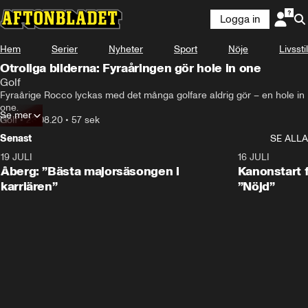
Logga in
Hem
Serier
Nyheter
Sport
Nöje
Livsstil
Otroliga bilderna: Fyraåringen gör hole in one
Golf
Fyraårige Rocco lyckas med det många golfare aldrig gör – en hole in 
one.
Se mer
Golf
•
23.08.20
•
57 sek
Senast
SE ALLA
19 JULI
1:21
16 JULI
Åberg: ”Bästa majorsäsongen i
Kanonstart 
karriären”
”Nöjd”