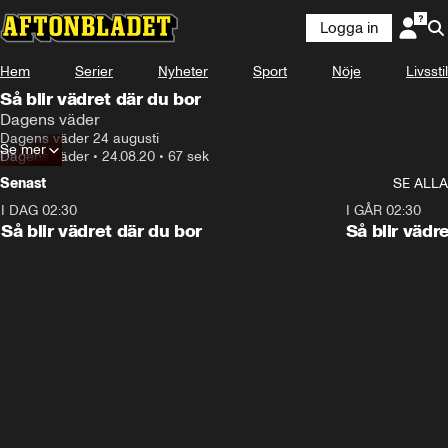
Logga in
Hem
Serier
Nyheter
Sport
Nöje
Livsstil
Så blir vädret där du bor
Dagens väder
Dagens väder 24 augusti
Se mer
Dagens väder
•
24.08.20
•
67 sek
Senast
SE ALLA
I DAG 02:30
1:06
I GÅR 02:30
Så blir vädret där du bor
Så blir vädr