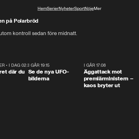
Hem
Serier
Nyheter
Sport
Nöje
Mer
Livsstil
en på Polarbröd
utom kontroll sedan före midnatt.
ER
•
I DAG 02:30
1:06
I GÅR 19:15
0:36
I GÅR 17:08
0:3
ret där du
Se de nya UFO-
Äggattack mot
bilderna
premiärministern –
kaos bryter ut