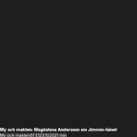
My och makten: Magdalena Andersson om Jimmie-hånet
My och makten
S1 E1
23.10.25
21 min