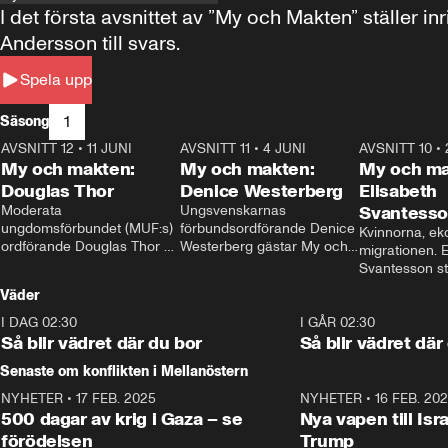
I det första avsnittet av ”My och Makten” ställe
Andersson till svars.
Spela upp
1
Säsong
AVSNITT 12
•
11 JUNI
26:27
AVSNITT 11
•
4 JUNI
23:40
AVSNITT 10
•
My och makten:
My och makten:
My och ma
Douglas Thor
Denice Westerberg
Elisabeth
Moderata 
Ungsvenskarnas 
Svantess
ungdomsförbundet (MUF:s) 
förbundsordförande Denice 
Kvinnorna, ek
ordförande Douglas Thor 
Westerberg gästar My och 
migrationen. E
gästar My och makten. I 
makten. I avsnittet 
Svantesson stäl
avsnittet diskuteras 
diskuteras migrationsfrågan 
när finansmini
Väder
tonårsutvisningarna och hur 
och hur SD ska locka 
Moderaterna ska locka 
kvinnliga väljare. 
I DAG 02:30
1:06
I GÅR 02:30
väljare till valet i höst. 
Så blir vädret där du bor
Så blir vädret där
Senaste om konflikten i Mellanöstern
NYHETER
•
17 FEB. 2025
0:45
NYHETER
•
16 FEB. 20
500 dagar av krig i Gaza – se
Nya vapen till Isr
förödelsen
Trump