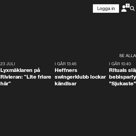
Logga in
SE ALLA
7
23 JULI
2:02
I GÅR 13:46
0:55
I GÅR 10:40
Lyxmäklaren på
Heffners
Rituals sl
Rivieran: "Lite friare
swingerklubb lockar
bebisparf
här"
kändisar
”Sjukaste”