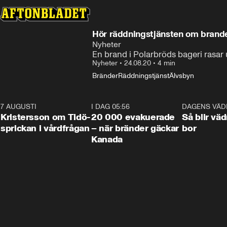
Hör räddningstjänsten om brand
Nyheter
En brand i Polarbröds bageri rasar 
Nyheter
•
24.08.20
•
4 min
Bränder
Räddningstjänst
Älvsbyn
7 AUGUSTI
0:42
I DAG 05:56
0:38
DAGENS VÄD
Kristersson om Tidö-
20 000 evakuerade
Så blir väd
sprickan i vårdfrågan
– när bränder gäckar
bor
Kanada