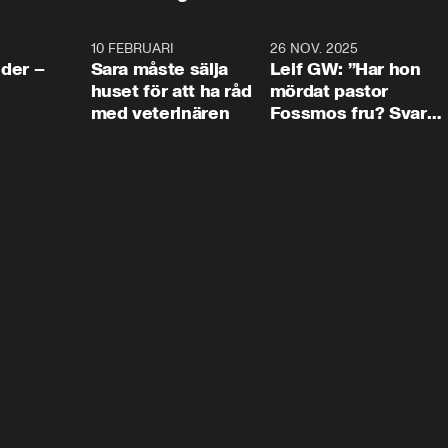
4:24
10 FEBRUARI
4:13
26 NOV. 2025
8:1
der –
Sara måste sälja
Leif GW: ”Har hon
huset för att ha råd
mördat pastor
med veterinären
Fossmos fru? Svar
nej.”