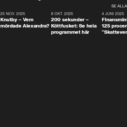
SE ALLA
3
25 NOV. 2025
31:05
8 OKT. 2025
4:29
4 JUNI 2025
Knutby – Vem
200 sekunder –
Finansmin
mördade Alexandra?
Köttfusket: Se hela
125 procent
programmet här
"Skattever
viktig uppg