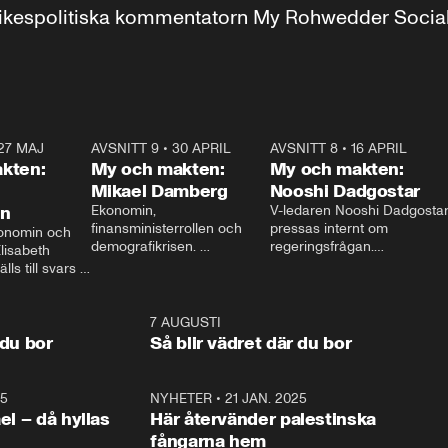
r inrikespolitiska kommentatorn My Rohwedder Soci
27 MAJ
3:51
AVSNITT 9
•
30 APRIL
24:00
AVSNITT 8
•
16 APRIL
25:1
kten:
My och makten:
My och makten:
Mikael Damberg
Nooshi Dadgostar
on
Ekonomin, 
V-ledaren Nooshi Dadgostar
finansministerrollen och 
pressas internt om 
onomin och 
demografikrisen. 
regeringsfrågan.

lisabeth 
Oppositionen ställs till svars 
I Aftonbladets 
ls till svars 
när Socialdemokraternas 
partiledarutfrågning ”My 
stern gästar 
Mikael Damberg gästar My 
och Makten” sätter hon ner 
My och Makten. 
och Makten. 
foten mot kritikerna:

1:06
7 AUGUSTI
1:0
– Vi ställer upp i val. Ska vi 
 du bor
Så blir vädret där du bor
vara med så sitter vi förstås 
25
1:22
NYHETER
•
21 JAN. 2025
0:5
ael – då hyllas
Här återvänder palestinska
fångarna hem