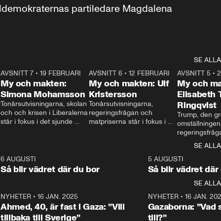
aldemokraternas partiledare Magdalena 
SE ALLA
7
AVSNITT 7
•
19 FEBRUARI
24:30
AVSNITT 6
•
12 FEBRUARI
27:30
AVSNITT 5
•
My och makten:
My och makten: Ulf
My och ma
Simona Mohamsson
Kristersson
Elisabeth
 
Tonårsutvisningarna, skolan 
Tonårsutvisningarna, 
Ringqvist
och och krisen i Liberalerna 
regeringsfrågan och 
Trump, den gr
står i fokus i det sjunde 
matpriserna står i fokus i 
omställningen
avsnittet av ”My och 
det sjätte avsnittet av ”My 
regeringsfråga
makten”. Se när 
och makten”. Se när 
centrum i det 
SE ALLA
Aftonbladets inrikespolitiska 
Aftonbladets inrikespolitiska 
avsnittet av ”
kommentator My 
kommentator My 
6
6 AUGUSTI
1:06
5 AUGUSTI
Makten”. Se nä
Rohwedder ställer 
Rohwedder ställer 
Så blir vädret där du bor
Så blir vädret där
Aftonbladets in
utbildnings- och 
statsminister Ulf Kristersson 
kommentator 
SE ALLA
integrationsminister Simona 
till svars.
Rohwedder stäl
Mohamsson till svars.
Centerpartiets
2
NYHETER
•
16 JAN. 2025
1:01
NYHETER
•
16 JAN. 20
Thand Ring till
Ahmed, 40, är fast i Gaza: ”Vill
Gazaborna: ”Vad s
tillbaka till Sverige”
till?”