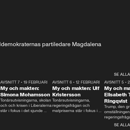
aldemokraternas partiledare Magdalena 
SE ALLA
7
AVSNITT 7
•
19 FEBRUARI
24:30
AVSNITT 6
•
12 FEBRUARI
27:30
AVSNITT 5
•
My och makten:
My och makten: Ulf
My och ma
Simona Mohamsson
Kristersson
Elisabeth
 
Tonårsutvisningarna, skolan 
Tonårsutvisningarna, 
Ringqvist
och och krisen i Liberalerna 
regeringsfrågan och 
Trump, den gr
står i fokus i det sjunde 
matpriserna står i fokus i 
omställningen
avsnittet av ”My och 
det sjätte avsnittet av ”My 
regeringsfråga
makten”. Se när 
och makten”. Se när 
centrum i det 
SE ALLA
Aftonbladets inrikespolitiska 
Aftonbladets inrikespolitiska 
avsnittet av ”