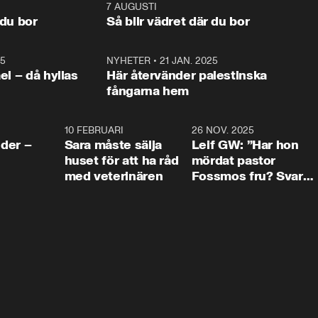
och Makten. 
foten mot kritikerna:

1:06
7 AUGUSTI
1:0
– Vi ställer upp i val. Ska vi 
 du bor
Så blir vädret där du bor
vara med så sitter vi förstås 
25
1:22
NYHETER
•
21 JAN. 2025
0:5
ael – då hyllas
Här återvänder palestinska
fångarna hem
4:24
10 FEBRUARI
4:13
26 NOV. 2025
8:1
der –
Sara måste sälja
Leif GW: ”Har hon
huset för att ha råd
mördat pastor
med veterinären
Fossmos fru? Svar
nej.”