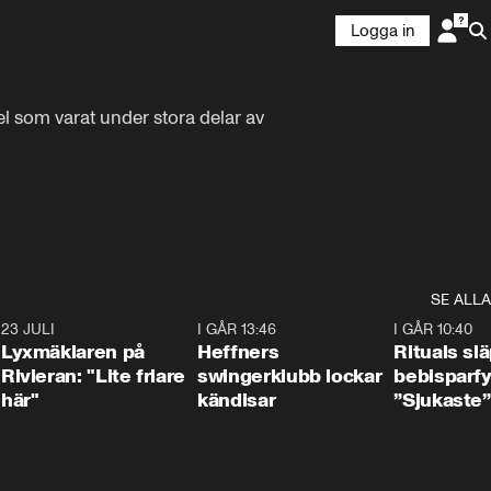
Logga in
 som varat under stora delar av 
SE ALLA
7
23 JULI
2:02
I GÅR 13:46
0:55
I GÅR 10:40
Lyxmäklaren på
Heffners
Rituals sl
Rivieran: "Lite friare
swingerklubb lockar
bebisparf
här"
kändisar
”Sjukaste”