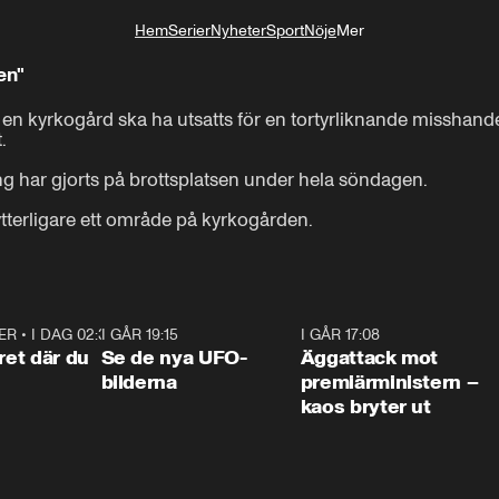
Hem
Serier
Nyheter
Sport
Nöje
Mer
Livsstil
en"
n kyrkogård ska ha utsatts för en tortyrliknande misshandel


 har gjorts på brottsplatsen under hela söndagen.

tterligare ett område på kyrkogården.
ER
•
I DAG 02:30
1:06
I GÅR 19:15
0:36
I GÅR 17:08
0:3
ret där du
Se de nya UFO-
Äggattack mot
bilderna
premiärministern –
kaos bryter ut