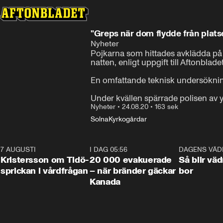
"Greps när dom flydde från plats
Nyheter
Pojkarna som hittades avklädda på e
natten, enligt uppgift till Aftonbladet.
En omfattande teknisk undersökning
Under kvällen spärrade polisen av y
Nyheter
•
24.08.20
•
163 sek
Solna
Kyrkogårdar
7 AUGUSTI
0:42
I DAG 05:56
0:38
DAGENS VÄD
Kristersson om Tidö-
20 000 evakuerade
Så blir väd
sprickan i vårdfrågan
– när bränder gäckar
bor
Kanada