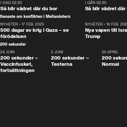
Moderaterna ska locka 
kvinnliga väljare. 
I DAG 02:30
1:06
I GÅR 02:30
väljare till valet i höst. 
Så blir vädret där du bor
Så blir vädret där
Senaste om konflikten i Mellanöstern
NYHETER
•
17 FEB. 2025
0:45
NYHETER
•
16 FEB. 20
500 dagar av krig i Gaza – se
Nya vapen till Isr
förödelsen
Trump
200 sekunder
24 JUNI
5:00
2 JUNI
4:23
20 APRIL
200 sekunder –
200 sekunder –
200 sekun
Vaccinfusket,
Testerna
Normal
fortsättningen