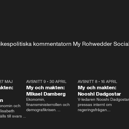
r inrikespolitiska kommentatorn My Rohwedder Soci
27 MAJ
3:51
AVSNITT 9
•
30 APRIL
24:00
AVSNITT 8
•
16 APRIL
25:1
kten:
My och makten:
My och makten:
Mikael Damberg
Nooshi Dadgostar
on
Ekonomin, 
V-ledaren Nooshi Dadgostar
finansministerrollen och 
pressas internt om 
onomin och 
demografikrisen. 
regeringsfrågan.

lisabeth 
Oppositionen ställs till svars 
I Aftonbladets 
ls till svars 
när Socialdemokraternas 
partiledarutfrågning ”My 
stern gästar 
Mikael Damberg gästar My 
och Makten” sätter hon ner 
My och Makten. 