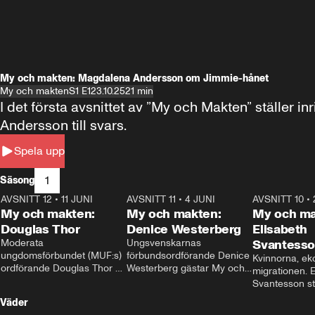
My och makten: Magdalena Andersson om Jimmie-hånet
My och makten
S1 E1
23.10.25
21 min
I det första avsnittet av ”My och Makten” ställe
Andersson till svars.
Spela upp
1
Säsong
AVSNITT 12
•
11 JUNI
26:27
AVSNITT 11
•
4 JUNI
23:40
AVSNITT 10
•
My och makten:
My och makten:
My och ma
Douglas Thor
Denice Westerberg
Elisabeth
Moderata 
Ungsvenskarnas 
Svantess
ungdomsförbundet (MUF:s) 
förbundsordförande Denice 
Kvinnorna, ek
ordförande Douglas Thor 
Westerberg gästar My och 
migrationen. E
gästar My och makten. I 
makten. I avsnittet 
Svantesson stäl
avsnittet diskuteras 
diskuteras migrationsfrågan 
när finansmini
Väder
tonårsutvisningarna och hur 
och hur SD ska locka 