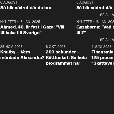
kommentator My 
kommentator My 
6
6 AUGUSTI
1:06
5 AUGUSTI
Makten”. Se nä
Rohwedder ställer 
Rohwedder ställer 
Så blir vädret där du bor
Så blir vädret där
Aftonbladets in
utbildnings- och 
statsminister Ulf Kristersson 
kommentator 
SE ALLA
integrationsminister Simona 
till svars.
Rohwedder stäl
Mohamsson till svars.
Centerpartiets
2
NYHETER
•
16 JAN. 2025
1:01
NYHETER
•
16 JAN. 20
Thand Ring till
Ahmed, 40, är fast i Gaza: ”Vill
Gazaborna: ”Vad s
tillbaka till Sverige”
till?”
SE ALLA
3
25 NOV. 2025
31:05
8 OKT. 2025
4:29
4 JUNI 2025
Knutby – Vem
200 sekunder –
Finansmin
mördade Alexandra?
Köttfusket: Se hela
125 procent
programmet här
"Skattever
viktig uppg