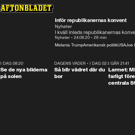
Inför republikanernas konvent
Nyheter
I kväll inleds republikanernas konv
Nyheter
•
24.08.20
•
28 min
Melania Trump
Amerikansk politik
USA
Joe 
I DAG 08:20
0:19
DAGENS VÄDER
•
I DAG 02:30
1:06
I GÅR 21:41
Se de nya bilderna
Så blir vädret där du
Larmet: M
på solen
bor
farligt för
centrala 