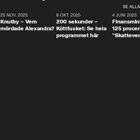
SE ALLA
3
25 NOV. 2025
31:05
8 OKT. 2025
4:29
4 JUNI 2025
Knutby – Vem
200 sekunder –
Finansmin
mördade Alexandra?
Köttfusket: Se hela
125 procent
programmet här
"Skattever
viktig uppg