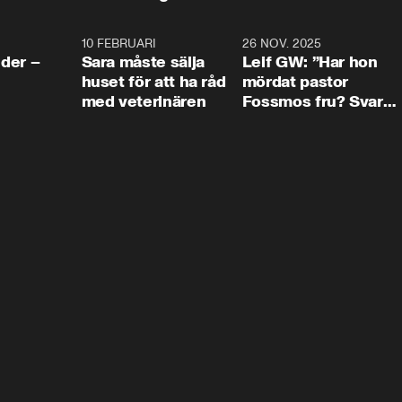
4:24
10 FEBRUARI
4:13
26 NOV. 2025
8:1
der –
Sara måste sälja
Leif GW: ”Har hon
huset för att ha råd
mördat pastor
med veterinären
Fossmos fru? Svar
nej.”