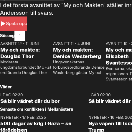
I det första avsnittet av ”My och Makten” ställe
Andersson till svars.
Spela upp
1
Säsong
AVSNITT 12
•
11 JUNI
26:27
AVSNITT 11
•
4 JUNI
23:40
AVSNITT 10
•
My och makten:
My och makten:
My och ma
Douglas Thor
Denice Westerberg
Elisabeth
Moderata 
Ungsvenskarnas 
Svantess
ungdomsförbundet (MUF:s) 
förbundsordförande Denice 
Kvinnorna, ek
ordförande Douglas Thor 
Westerberg gästar My och 
migrationen. E
gästar My och makten. I 
makten. I avsnittet 
Svantesson stäl
avsnittet diskuteras 
diskuteras migrationsfrågan 
när finansmini
Väder
tonårsutvisningarna och hur 
och hur SD ska locka 
Moderaterna ska locka 
kvinnliga väljare. 
I DAG 02:30
1:06
I GÅR 02:30
väljare till valet i höst. 
Så blir vädret där du bor
Så blir vädret där
Senaste om konflikten i Mellanöstern
NYHETER
•
17 FEB. 2025
0:45
NYHETER
•
16 FEB. 20
500 dagar av krig i Gaza – se
Nya vapen till Isr
förödelsen
Trump