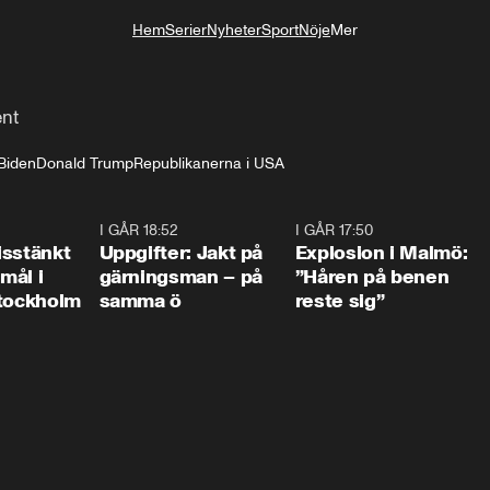
Hem
Serier
Nyheter
Sport
Nöje
Mer
Livsstil
ent
Biden
Donald Trump
Republikanerna i USA
0:35
I GÅR 18:52
0:33
I GÅR 17:50
1:1
isstänkt
Uppgifter: Jakt på
Explosion i Malmö:
emål i
gärningsman – på
”Håren på benen
Stockholm
samma ö
reste sig”