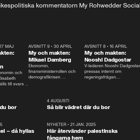
r inrikespolitiska kommentatorn My Rohwedder Soci
27 MAJ
3:51
AVSNITT 9
•
30 APRIL
24:00
AVSNITT 8
•
16 APRIL
25:1
kten:
My och makten:
My och makten:
Mikael Damberg
Nooshi Dadgostar
on
Ekonomin, 
V-ledaren Nooshi Dadgostar
finansministerrollen och 
pressas internt om 
onomin och 
demografikrisen. 
regeringsfrågan.

lisabeth 
Oppositionen ställs till svars 
I Aftonbladets 
ls till svars 
när Socialdemokraternas 
partiledarutfrågning ”My 
stern gästar 
Mikael Damberg gästar My 
och Makten” sätter hon ner 
My och Makten. 
och Makten. 
foten mot kritikerna:

1:06
4 AUGUSTI
1:0
– Vi ställer upp i val. Ska vi 
 du bor
Så blir vädret där du bor
vara med så sitter vi förstås 
25
1:22
NYHETER
•
21 JAN. 2025
0:5
ael – då hyllas
Här återvänder palestinska
fångarna hem