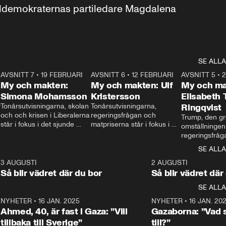
aldemokraternas partiledare Magdalena 
SE ALLA
7
AVSNITT 7
•
19 FEBRUARI
24:30
AVSNITT 6
•
12 FEBRUARI
27:30
AVSNITT 5
•
My och makten:
My och makten: Ulf
My och ma
Simona Mohamsson
Kristersson
Elisabeth
 
Tonårsutvisningarna, skolan 
Tonårsutvisningarna, 
Ringqvist
och och krisen i Liberalerna 
regeringsfrågan och 
Trump, den gr
står i fokus i det sjunde 
matpriserna står i fokus i 
omställningen
avsnittet av ”My och 
det sjätte avsnittet av ”My 
regeringsfråga
makten”. Se när 
och makten”. Se när 
centrum i det 
SE ALLA
Aftonbladets inrikespolitiska 
Aftonbladets inrikespolitiska 
avsnittet av ”
kommentator My 
kommentator My 
6
3 AUGUSTI
1:06
2 AUGUSTI
Makten”. Se nä
Rohwedder ställer 
Rohwedder ställer 
Så blir vädret där du bor
Så blir vädret där
Aftonbladets in
utbildnings- och 
statsminister Ulf Kristersson 
kommentator 
SE ALLA
integrationsminister Simona 
till svars.
Rohwedder stäl
Mohamsson till svars.
Centerpartiets
2
NYHETER
•
16 JAN. 2025
1:01
NYHETER
•
16 JAN. 20
Thand Ring till
Ahmed, 40, är fast i Gaza: ”Vill
Gazaborna: ”Vad s
tillbaka till Sverige”
till?”