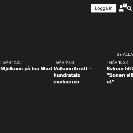
Logga in
SE ALLA
0
I GÅR 12:33
0:24
I GÅR 11:08
0:27
I GÅR 10:22
Mjölkaos på Ica Maxi
Vulkanutbrott –
Kvinna hit
hundratals
”Sonen vill
evakueras
ut”