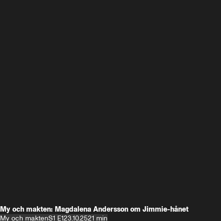
My och makten: Magdalena Andersson om Jimmie-hånet
My och makten
S1 E1
23.10.25
21 min