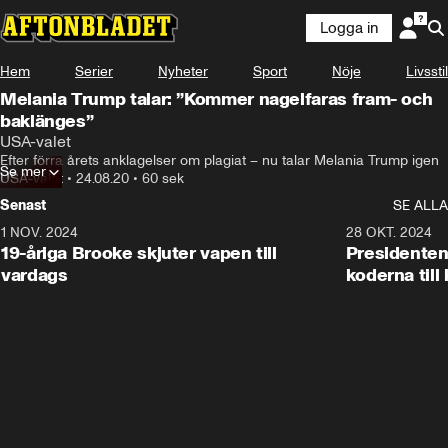
Logga in
Hem
Serier
Nyheter
Sport
Nöje
Livsstil
Melania Trump talar: ”Kommer nagelfaras fram- och
baklänges”
USA-valet
Efter förra årets anklagelser om plagiat – nu talar Melania Trump igen
Se mer
USA-valet
•
24.08.20
•
60 sek
Senast
SE ALLA
1 NOV. 2024
1:10
28 OKT. 2024
19-åriga Brooke skjuter vapen till
Presidenten
vardags
koderna till