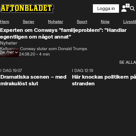
Logga in
Hem
Serier
Nyheter
Sport
Nöje
Livsstil
Experten om Conways ”familjeproblem”: ”Handlar
egentligen om något annat”
Nyheter
Kellyanne Conway slutar som Donald Trumps
Se mer
Nyheter
•
24.08.20
•
4 min
SE ALLA
I DAG 19:07
0:42
I DAG 12:19
Dramatiska scenen – med
Här knockas politikern p
mirakulöst slut
stranden