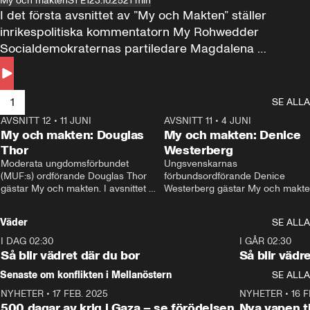
My och makten
S1 E1
23.10.25
21 min
I det första avsnittet av ”My och Makten” ställer 
inrikespolitiska kommentatorn My Rohwedder 
Socialdemokraternas partiledare Magdalena 
Andersson till svars.
1
SE ALLA
AVSNITT 12
•
11 JUNI
26:27
AVSNITT 11
•
4 JUNI
2
My och makten: Douglas
My och makten: Denice
Thor
Westerberg
Moderata ungdomsförbundet 
Ungsvenskarnas 
(MUF:s) ordförande Douglas Thor 
förbundsordförande Denice 
gästar My och makten. I avsnittet 
Westerberg gästar My och makten.
diskuteras tonårsutvisningarna och 
avsnittet diskuteras migrationsfrå
hur Moderaterna ska locka väljare till 
och hur SD ska locka kvinnliga 
Väder
SE ALLA
valet i höst. 
väljare. 
I DAG 02:30
1:06
I GÅR 02:30
Så blir vädret där du bor
Så blir vädr
Senaste om konflikten i Mellanöstern
SE ALLA
NYHETER
•
17 FEB. 2025
0:45
NYHETER
•
16 F
500 dagar av krig i Gaza – se förödelsen
Nya vapen ti