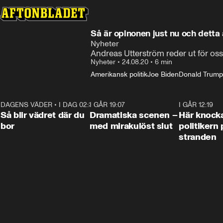
Så är opinonen just nu och detta 
Nyheter
Andreas Utterström reder ut för oss
Nyheter
•
24.08.20
•
6 min
Amerikansk politik
Joe Biden
Donald Trump
DAGENS VÄDER
•
I DAG 02:30
1:06
I GÅR 19:07
0:42
I GÅR 12:19
Så blir vädret där du
Dramatiska scenen –
Här knock
bor
med mirakulöst slut
politikern 
stranden