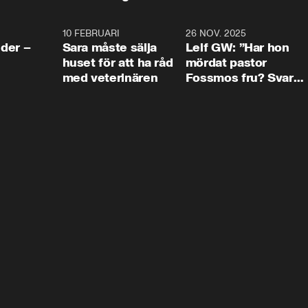
4:24
10 FEBRUARI
4:13
26 NOV. 2025
8:1
der –
Sara måste sälja
Leif GW: ”Har hon
huset för att ha råd
mördat pastor
med veterinären
Fossmos fru? Svar
nej.”