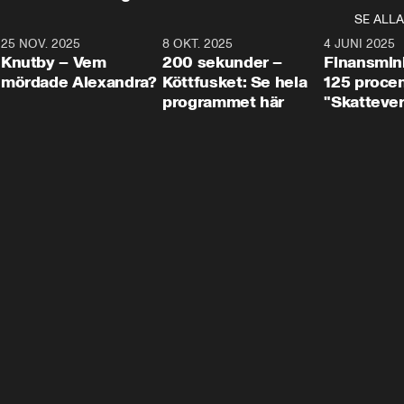
SE ALLA
3
25 NOV. 2025
31:05
8 OKT. 2025
4:29
4 JUNI 2025
Knutby – Vem
200 sekunder –
Finansmin
mördade Alexandra?
Köttfusket: Se hela
125 procent
programmet här
"Skattever
viktig uppg