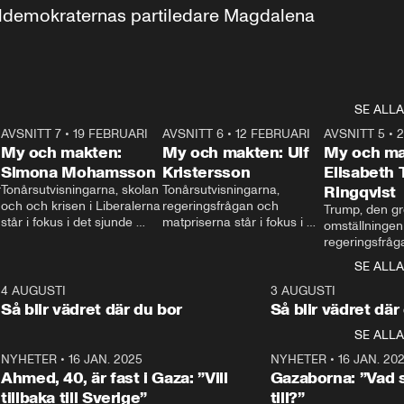
aldemokraternas partiledare Magdalena 
SE ALLA
7
AVSNITT 7
•
19 FEBRUARI
24:30
AVSNITT 6
•
12 FEBRUARI
27:30
AVSNITT 5
•
My och makten:
My och makten: Ulf
My och ma
Simona Mohamsson
Kristersson
Elisabeth
 
Tonårsutvisningarna, skolan 
Tonårsutvisningarna, 
Ringqvist
och och krisen i Liberalerna 
regeringsfrågan och 
Trump, den gr
står i fokus i det sjunde 
matpriserna står i fokus i 
omställningen
avsnittet av ”My och 
det sjätte avsnittet av ”My 
regeringsfråga
makten”. Se när 
och makten”. Se när 
centrum i det 
SE ALLA
Aftonbladets inrikespolitiska 
Aftonbladets inrikespolitiska 
avsnittet av ”
kommentator My 
kommentator My 
6
4 AUGUSTI
1:06
3 AUGUSTI
Makten”. Se nä
Rohwedder ställer 
Rohwedder ställer 
Så blir vädret där du bor
Så blir vädret där
Aftonbladets in
utbildnings- och 
statsminister Ulf Kristersson 
kommentator 
SE ALLA
integrationsminister Simona 
till svars.
Rohwedder stäl
Mohamsson till svars.
Centerpartiets
2
NYHETER
•
16 JAN. 2025
1:01
NYHETER
•
16 JAN. 20
Thand Ring till
Ahmed, 40, är fast i Gaza: ”Vill
Gazaborna: ”Vad s
tillbaka till Sverige”
till?”