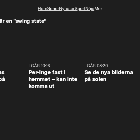
Hem
Serier
Nyheter
Sport
Nöje
Mer
Livsstil
är en ”swing state”
0:45
I GÅR 10:16
1:26
I GÅR 08:20
0:3
as
Per-Inge fast i
Se de nya bilderna
på
hemmet – kan inte
på solen
komma ut