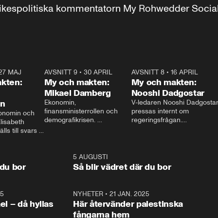
r inrikespolitiska kommentatorn My Rohwedder Soci
27 MAJ
3:51
AVSNITT 9
•
30 APRIL
24:00
AVSNITT 8
•
16 APRIL
25:1
kten:
My och makten:
My och makten:
Mikael Damberg
Nooshi Dadgostar
on
Ekonomin, 
V-ledaren Nooshi Dadgostar
finansministerrollen och 
pressas internt om 
onomin och 
demografikrisen. 
regeringsfrågan.

lisabeth 
Oppositionen ställs till svars 
I Aftonbladets 
ls till svars 
när Socialdemokraternas 
partiledarutfrågning ”My 
stern gästar 
Mikael Damberg gästar My 
och Makten” sätter hon ner 
My och Makten. 
och Makten. 
foten mot kritikerna:

1:06
5 AUGUSTI
1:0
– Vi ställer upp i val. Ska vi 
 du bor
Så blir vädret där du bor
vara med så sitter vi förstås 
25
1:22
NYHETER
•
21 JAN. 2025
0:5
ael – då hyllas
Här återvänder palestinska
fångarna hem