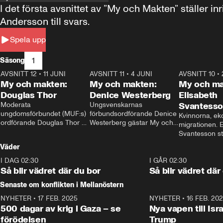
I det första avsnittet av ”My och Makten” ställe
Andersson till svars.
Spela upp
1
Säsong
AVSNITT 12
•
11 JUNI
26:27
AVSNITT 11
•
4 JUNI
23:40
AVSNITT 10
•
My och makten:
My och makten:
My och ma
Douglas Thor
Denice Westerberg
Elisabeth
Moderata 
Ungsvenskarnas 
Svantess
ungdomsförbundet (MUF:s) 
förbundsordförande Denice 
Kvinnorna, ek
ordförande Douglas Thor 
Westerberg gästar My och 
migrationen. E
gästar My och makten. I 
makten. I avsnittet 
Svantesson stäl
avsnittet diskuteras 
diskuteras migrationsfrågan 
när finansmini
Väder
tonårsutvisningarna och hur 
och hur SD ska locka 
Moderaterna ska locka 
kvinnliga väljare. 
I DAG 02:30
1:06
I GÅR 02:30
väljare till valet i höst. 
Så blir vädret där du bor
Så blir vädret där
Senaste om konflikten i Mellanöstern
NYHETER
•
17 FEB. 2025
0:45
NYHETER
•
16 FEB. 20
500 dagar av krig i Gaza – se
Nya vapen till Isr
förödelsen
Trump