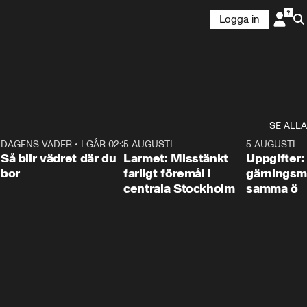
Logga in
SE ALLA
1
DAGENS VÄDER
•
I GÅR 02:30
1:06
5 AUGUSTI
0:35
5 AUGUSTI
Så blir vädret där du
Larmet: Misstänkt
Uppgifter:
bor
farligt föremål i
gärningsm
centrala Stockholm
samma ö