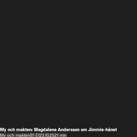
My och makten: Magdalena Andersson om Jimmie-hånet
My och makten
S1 E1
23.10.25
21 min