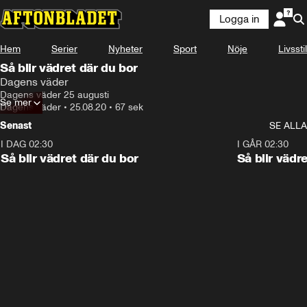
Logga in
Hem
Serier
Nyheter
Sport
Nöje
Livsstil
Så blir vädret där du bor
Dagens väder
Dagens väder 25 augusti
Se mer
Dagens väder
•
25.08.20
•
67 sek
Senast
SE ALLA
I DAG 02:30
1:06
I GÅR 02:30
Så blir vädret där du bor
Så blir vädr