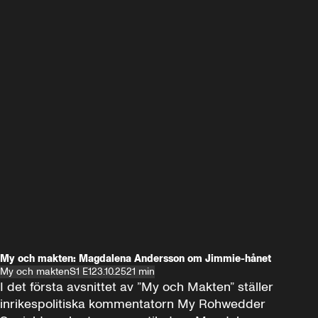
My och makten: Magdalena Andersson om Jimmie-hånet
My och makten
S1 E1
23.10.25
21 min
I det första avsnittet av ”My och Makten” ställer 
inrikespolitiska kommentatorn My Rohwedder 