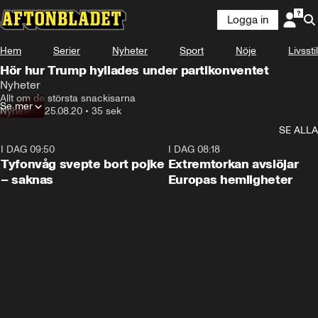
Logga in
Hem
Serier
Nyheter
Sport
Nöje
Livsstil
Hör hur Trump hyllades under partikonventet
Nyheter
Allt om de största snackisarna
Se mer
Nyheter
•
25.08.20
•
35 sek
SE ALLA
I DAG 09:50
0:53
I DAG 08:18
Tyfonvåg svepte bort pojke
Extremtorkan avslöjar
– saknas
Europas hemligheter