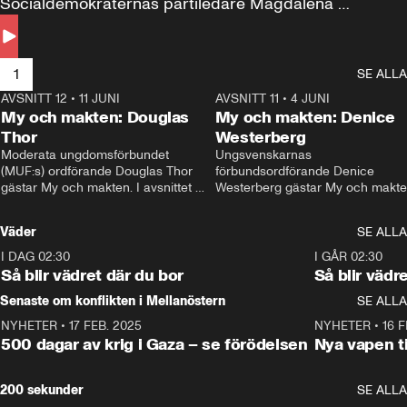
Socialdemokraternas partiledare Magdalena 
Andersson till svars.
1
SE ALLA
AVSNITT 12
•
11 JUNI
26:27
AVSNITT 11
•
4 JUNI
2
My och makten: Douglas
My och makten: Denice
Thor
Westerberg
Moderata ungdomsförbundet 
Ungsvenskarnas 
(MUF:s) ordförande Douglas Thor 
förbundsordförande Denice 
gästar My och makten. I avsnittet 
Westerberg gästar My och makten.
diskuteras tonårsutvisningarna och 
avsnittet diskuteras migrationsfrå
hur Moderaterna ska locka väljare till 
och hur SD ska locka kvinnliga 
Väder
SE ALLA
valet i höst. 
väljare. 
I DAG 02:30
1:06
I GÅR 02:30
Så blir vädret där du bor
Så blir vädr
Senaste om konflikten i Mellanöstern
SE ALLA
NYHETER
•
17 FEB. 2025
0:45
NYHETER
•
16 F
500 dagar av krig i Gaza – se förödelsen
Nya vapen ti
200 sekunder
SE ALLA