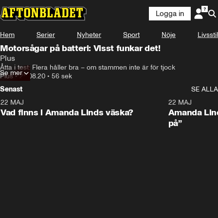
Logga in
Hem
Serier
Nyheter
Sport
Nöje
Livsstil
Motorsågar på batteri: Visst funkar det!
Plus
Åtta i test: Flera håller bra – om stammen inte är för tjock
Se mer
Plus
•
25.08.20
•
56 sek
Senast
SE ALLA
22 MAJ
0:59
22 MAJ
Plus
Plus
Vad finns i Amanda Linds väska?
Amanda Lind
på”