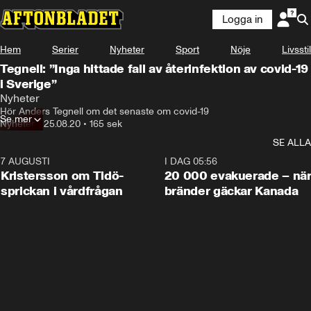
Logga in
Hem
Serier
Nyheter
Sport
Nöje
Livsstil
Tegnell: ”Inga hittade fall av återinfektion av covid-19
i Sverige”
Nyheter
Hör Anders Tegnell om det senaste om covid-19
Se mer
Nyheter
•
25.08.20
•
165 sek
SE ALLA
7 AUGUSTI
0:42
I DAG 05:56
Kristersson om Tidö-
20 000 evakuerade – nä
sprickan i vårdfrågan
bränder gäckar Kanada