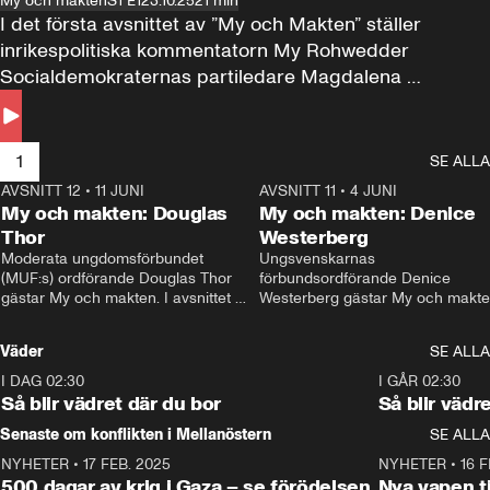
My och makten
S1 E1
23.10.25
21 min
I det första avsnittet av ”My och Makten” ställer 
inrikespolitiska kommentatorn My Rohwedder 
Socialdemokraternas partiledare Magdalena 
Andersson till svars.
1
SE ALLA
AVSNITT 12
•
11 JUNI
26:27
AVSNITT 11
•
4 JUNI
2
My och makten: Douglas
My och makten: Denice
Thor
Westerberg
Moderata ungdomsförbundet 
Ungsvenskarnas 
(MUF:s) ordförande Douglas Thor 
förbundsordförande Denice 
gästar My och makten. I avsnittet 
Westerberg gästar My och makten.
diskuteras tonårsutvisningarna och 
avsnittet diskuteras migrationsfrå
hur Moderaterna ska locka väljare till 
och hur SD ska locka kvinnliga 
Väder
SE ALLA
valet i höst. 
väljare. 
I DAG 02:30
1:06
I GÅR 02:30
Så blir vädret där du bor
Så blir vädr
Senaste om konflikten i Mellanöstern
SE ALLA
NYHETER
•
17 FEB. 2025
0:45
NYHETER
•
16 F
500 dagar av krig i Gaza – se förödelsen
Nya vapen ti