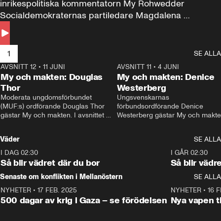
inrikespolitiska kommentatorn My Rohwedder 
Socialdemokraternas partiledare Magdalena 
Andersson till svars.
1
SE ALLA
AVSNITT 12
•
11 JUNI
26:27
AVSNITT 11
•
4 JUNI
2
My och makten: Douglas
My och makten: Denice
Thor
Westerberg
Moderata ungdomsförbundet 
Ungsvenskarnas 
(MUF:s) ordförande Douglas Thor 
förbundsordförande Denice 
gästar My och makten. I avsnittet 
Westerberg gästar My och makten.
diskuteras tonårsutvisningarna och 
avsnittet diskuteras migrationsfrå
hur Moderaterna ska locka väljare till 
och hur SD ska locka kvinnliga 
Väder
SE ALLA
valet i höst. 
väljare. 
I DAG 02:30
1:06
I GÅR 02:30
Så blir vädret där du bor
Så blir vädr
Senaste om konflikten i Mellanöstern
SE ALLA
NYHETER
•
17 FEB. 2025
0:45
NYHETER
•
16 F
500 dagar av krig i Gaza – se förödelsen
Nya vapen ti