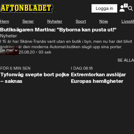
Logga in
Hem
Serier
Nyheter
Sport
Nöje
Livsstil
Butiksägaren Martina: ”Byborna kan pusta ut!”
Nyheter
I 15 år har Skåne-Tranås varit utan en butik i byn, men nu har det blivit 
ändring när den moderna Automat-butiken slagit upp sina portar.
Se mer
Nyheter
•
25.08.20
•
93 sek
SE ALLA
FÖR 6 MIN SEN
0:53
I DAG 08:18
Tyfonvåg svepte bort pojke
Extremtorkan avslöjar
– saknas
Europas hemligheter