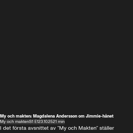
My och makten: Magdalena Andersson om Jimmie-hånet
My och makten
S1 E1
23.10.25
21 min
I det första avsnittet av ”My och Makten” ställer 