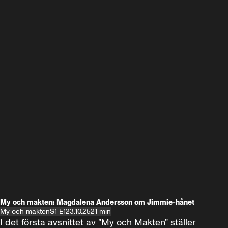
My och makten: Magdalena Andersson om Jimmie-hånet
My och makten
S1 E1
23.10.25
21 min
I det första avsnittet av ”My och Makten” ställer 