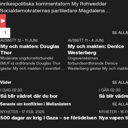
inrikespolitiska kommentatorn My Rohwedder 
Socialdemokraternas partiledare Magdalena 
Andersson till svars.
1
SE ALLA
AVSNITT 12
•
11 JUNI
26:27
AVSNITT 11
•
4 JUNI
2
My och makten: Douglas
My och makten: Denice
Thor
Westerberg
Moderata ungdomsförbundet 
Ungsvenskarnas 
(MUF:s) ordförande Douglas Thor 
förbundsordförande Denice 
gästar My och makten. I avsnittet 
Westerberg gästar My och makten.
diskuteras tonårsutvisningarna och 
avsnittet diskuteras migrationsfrå
hur Moderaterna ska locka väljare till 
och hur SD ska locka kvinnliga 
Väder
SE ALLA
valet i höst. 
väljare. 
I DAG 02:30
1:06
I GÅR 02:30
Så blir vädret där du bor
Så blir vädr
Senaste om konflikten i Mellanöstern
SE ALLA
NYHETER
•
17 FEB. 2025
0:45
NYHETER
•
16 F
500 dagar av krig i Gaza – se förödelsen
Nya vapen ti