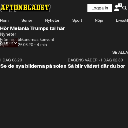
Logga in
Hem
Serier
Nyheter
Sport
Nöje
Livsstil
Hör Melania Trumps tal här
Nyheter
Från republikanernas konvent
Se mer
Nyheter
•
26.08.20
•
4 min
SE ALLA
I DAG 08:20
0:19
DAGENS VÄDER
•
I DAG 02:30
Se de nya bilderna på solen
Så blir vädret där du bor