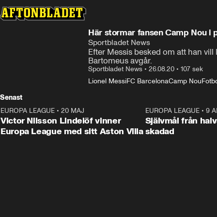
Här stormar fansen Camp Nou i p
Sportbladet News
Efter Messis besked om att han vil
Bartomeus avgår.
Sportbladet News
•
26.08.20
•
107 sek
Lionel Messi
FC Barcelona
Camp Nou
Fotbo
Senast
EUROPA LEAGUE
•
20 MAJ
1:32
EUROPA LEAGUE
•
9 A
Victor Nilsson Lindelöf vinner
Självmål från hal
Europa League med sitt Aston Villa
skadad