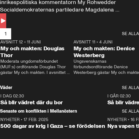
inrikespolitiska kommentatorn My Rohwedder 
Socialdemokraternas partiledare Magdalena 
Andersson till svars.
1
SE ALLA
AVSNITT 12
•
11 JUNI
26:27
AVSNITT 11
•
4 JUNI
2
My och makten: Douglas
My och makten: Denice
Thor
Westerberg
Moderata ungdomsförbundet 
Ungsvenskarnas 
(MUF:s) ordförande Douglas Thor 
förbundsordförande Denice 
gästar My och makten. I avsnittet 
Westerberg gästar My och makten.
diskuteras tonårsutvisningarna och 
avsnittet diskuteras migrationsfrå
hur Moderaterna ska locka väljare till 
och hur SD ska locka kvinnliga 
Väder
SE ALLA
valet i höst. 
väljare. 
I DAG 02:30
1:06
I GÅR 02:30
Så blir vädret där du bor
Så blir vädr
Senaste om konflikten i Mellanöstern
SE ALLA
NYHETER
•
17 FEB. 2025
0:45
NYHETER
•
16 F
500 dagar av krig i Gaza – se förödelsen
Nya vapen ti