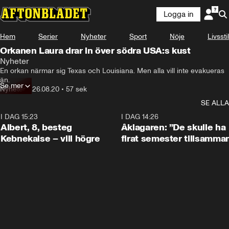
Logga in
Hem
Serier
Nyheter
Sport
Nöje
Livsstil
Orkanen Laura drar in över södra USA:s kust
Nyheter
En orkan närmar sig Texas och Louisiana. Men alla vill inte evakueras 
än.
Se mer
Nyheter
•
26.08.20
•
57 sek
SE ALLA
I DAG 15:23
0:54
I DAG 14:26
Albert, 8, besteg
Åklagaren: ”De skulle ha
Kebnekaise – vill högre
firat semester tillsamma