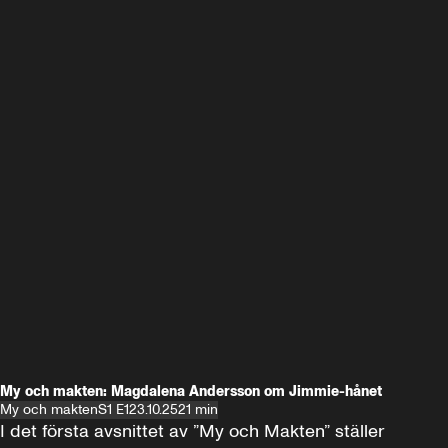
My och makten: Magdalena Andersson om Jimmie-hånet
My och makten
S1 E1
23.10.25
21 min
I det första avsnittet av ”My och Makten” ställer 