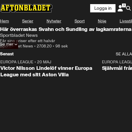
Logga in
Hem
Serier
Nyheter
Sport
Nöje
Livsstil
Här överraskas Svahn och Sundling av lagkamraterna
Sportbladet News
Får sina priser efter ett halvår
Se mer
Sportbladet News
•
27.08.20
•
98 sek
Senast
SE ALLA
EUROPA LEAGUE
•
20 MAJ
1:32
EUROPA LEAG
Victor Nilsson Lindelöf vinner Europa
Självmål frå
League med sitt Aston Villa