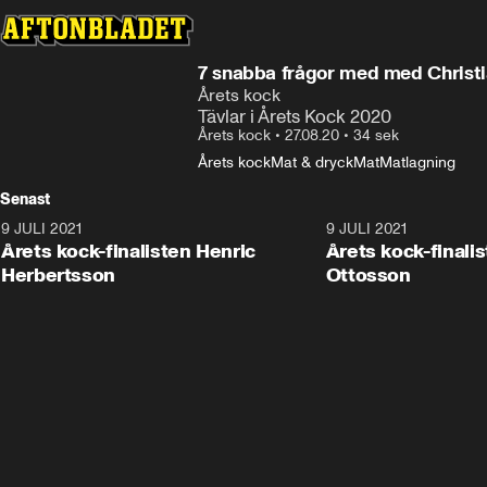
7 snabba frågor med med Christi
Årets kock
Tävlar i Årets Kock 2020
Årets kock
•
27.08.20
•
34 sek
Årets kock
Mat & dryck
Mat
Matlagning
Senast
9 JULI 2021
0:56
9 JULI 2021
Årets kock-finalisten Henric
Årets kock-finali
Herbertsson
Ottosson