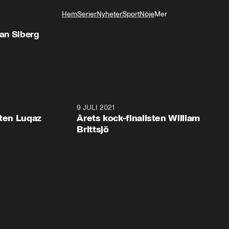
Hem
Serier
Nyheter
Sport
Nöje
Mer
Livsstil
an Siberg
0:59
9 JULI 2021
0:5
sten Luqaz
Årets kock-finalisten William
Brittsjö