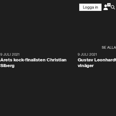
Logga in
SE ALLA
9
9 JULI 2021
1:00
9 JULI 2021
Årets kock-finalisten Christian
Gustav Leonhardt
Siberg
vinäger