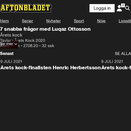
Logga in
Hem
Serier
Nyheter
Sport
Nöje
Livsstil
7 snabba frågor med Luqaz Ottosson
Årets kock
Tävlar i Årets Kock 2020
Se mer
Årets kock
•
27.08.20
•
32 sek
Senast
SE ALLA
9 JULI 2021
0:56
9 JULI 2021
Årets kock-finalisten Henric Herbertsson
Årets kock-