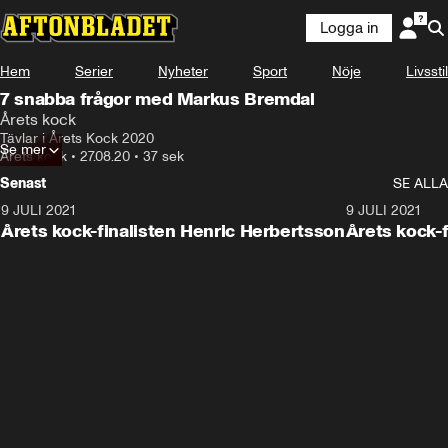
Logga in
Hem
Serier
Nyheter
Sport
Nöje
Livsstil
7 snabba frågor med Markus Bremdal
Årets kock
Tävlar i Årets Kock 2020
Se mer
Årets kock
•
27.08.20
•
37 sek
Senast
SE ALLA
9 JULI 2021
0:56
9 JULI 2021
Årets kock-finalisten Henric Herbertsson
Årets kock-